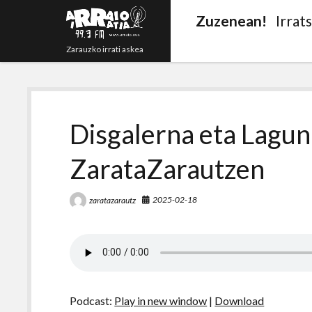
Zuzenean!
Irrat
Zarauzko irrati askea
Disgalerna eta Lagun
ZarataZarautzen
2025-02-18
zaratazarautz
Podcast:
Play in new window
|
Download