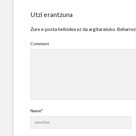
Utzi erantzuna
Zure e-posta helbidea ez da argitaratuko.
Beharre
Comment
Name*