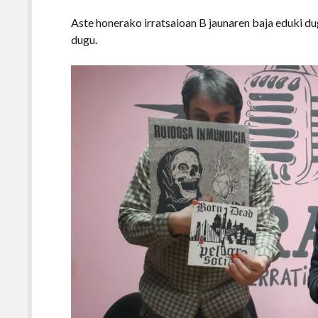
Aste honerako irratsaioan B jaunaren baja eduki du
dugu.