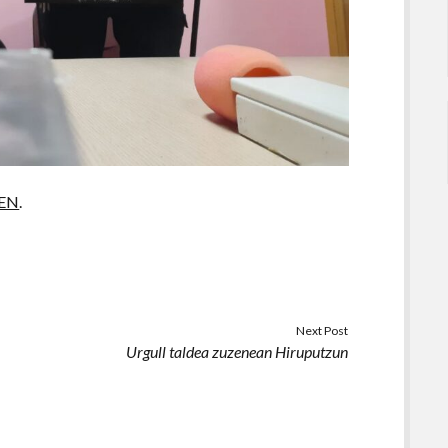
EN
.
Next Post
Urgull taldea zuzenean Hiruputzun