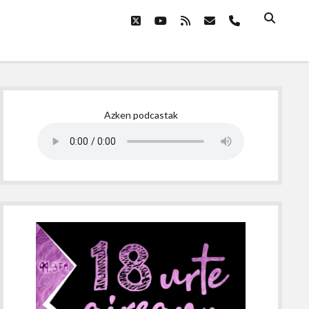
twitter
youtube
rss
email
phone
Sidebar
Azken podcastak