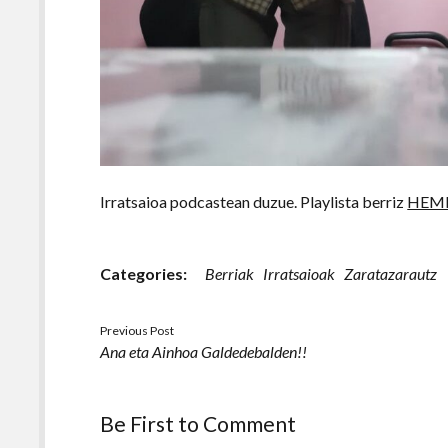
Irratsaioa podcastean duzue. Playlista berriz
HEM
Categories:
Berriak
Irratsaioak
Zaratazarautz
Previous Post
Ana eta Ainhoa Galdedebalden!!
Be First to Comment