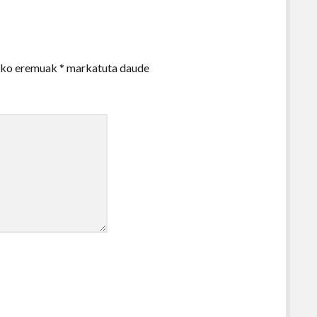
zko eremuak
*
markatuta daude