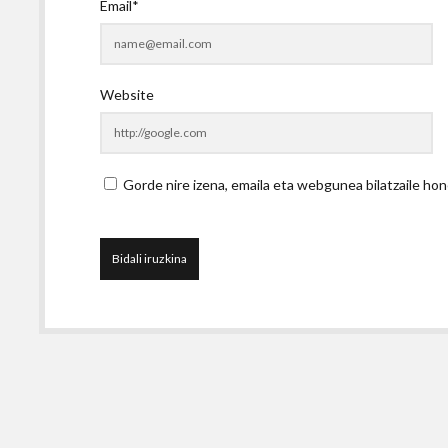
Email*
Website
Gorde nire izena, emaila eta webgunea bilatzaile 