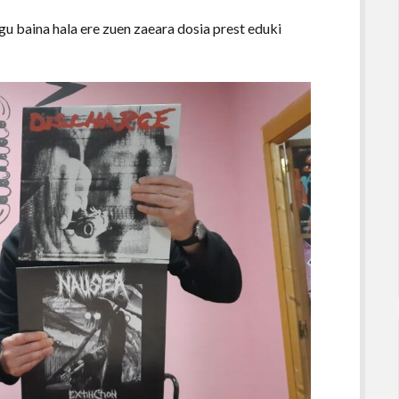
gu baina hala ere zuen zaeara dosia prest eduki