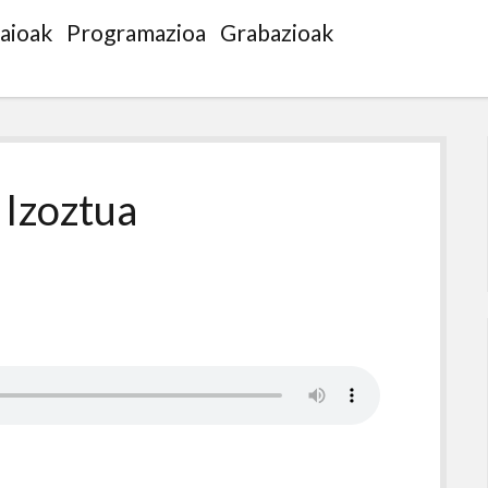
saioak
Programazioa
Grabazioak
 Izoztua