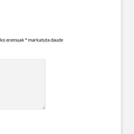
zko eremuak
*
markatuta daude