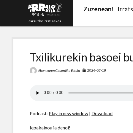
Zuzenean!
Irrat
Zarauzko irrati askea
Txilikurekin basoei b
2024-02-18
Ahuntzaren Gauerdiko Eztula
Podcast:
Play in new window
|
Download
Iepakaixou ia denoi!