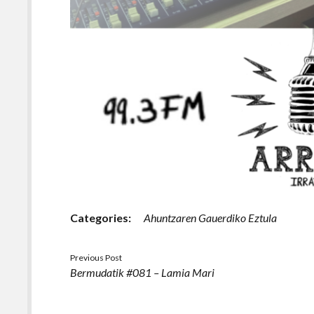
Categories:
Ahuntzaren Gauerdiko Eztula
Previous Post
Bermudatik #081 – Lamia Mari