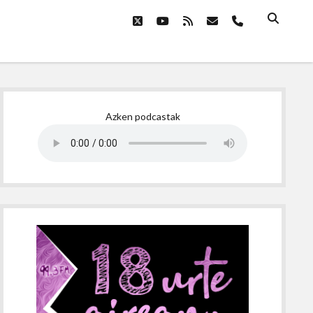
twitter
youtube
rss
email
phone
Sidebar
Azken podcastak