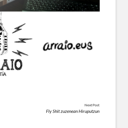
Next Post
Fly Shit zuzenean Hiruputzun