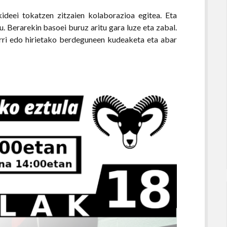
ideei tokatzen zitzaien kolaborazioa egitea. Eta
u. Berarekin basoei buruz aritu gara luze eta zabal.
 herri edo hirietako berdeguneen kudeaketa eta abar