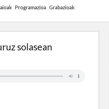
saioak
Programazioa
Grabazioak
uruz solasean