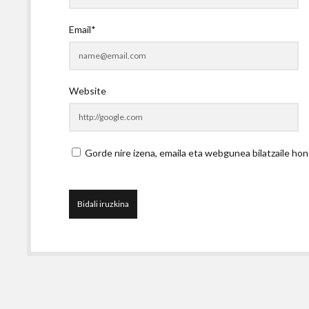
Email*
Website
Gorde nire izena, emaila eta webgunea bilatzaile 