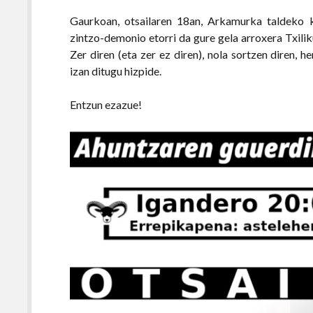
Gaurkoan, otsailaren 18an, Arkamurka taldeko k
zintzo-demonio etorri da gure gela arroxera Txilik
Zer diren (eta zer ez diren), nola sortzen diren,
izan ditugu hizpide.
Entzun ezazue!