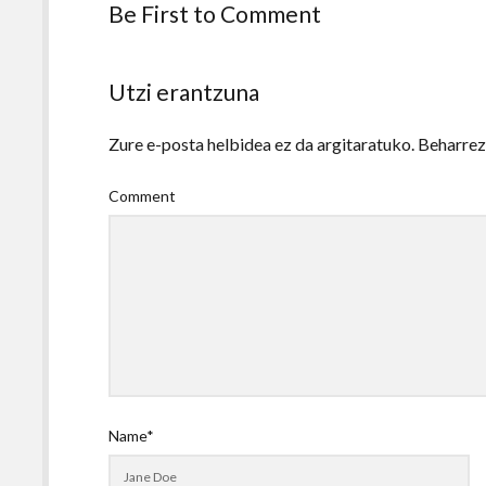
Be First to Comment
Utzi erantzuna
Zure e-posta helbidea ez da argitaratuko.
Beharre
Comment
Name*