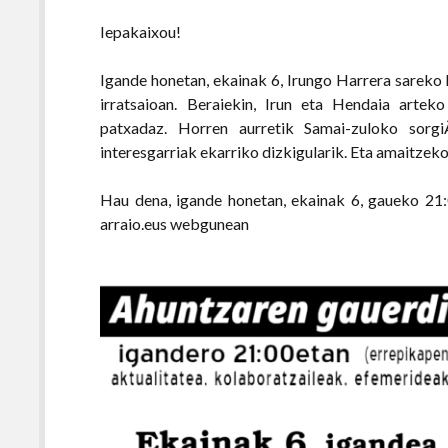
Iepakaixou!
Igande honetan, ekainak 6, Irungo Harrera sareko
irratsaioan. Beraiekin, Irun eta Hendaia arte
patxadaz. Horren aurretik Samai-zuloko sorg
interesgarriak ekarriko dizkigularik. Eta amaitze
Hau dena, igande honetan, ekainak 6, gaueko 21:
arraio.eus webgunean