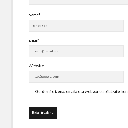
Name*
Email*
Website
Gorde nire izena, emaila eta webgunea bilatzaile 