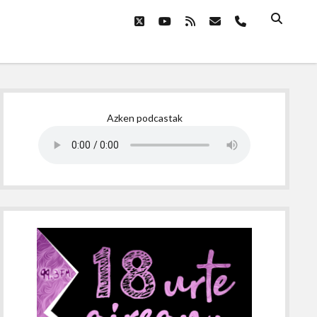
twitter
youtube
rss
email
phone
Sidebar
Azken podcastak