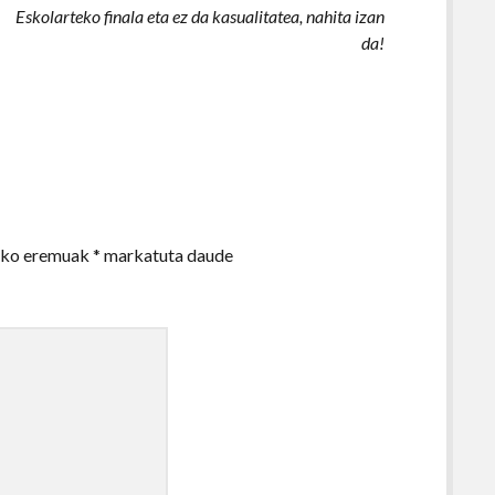
Eskolarteko finala eta ez da kasualitatea, nahita izan
da!
zko eremuak
*
markatuta daude