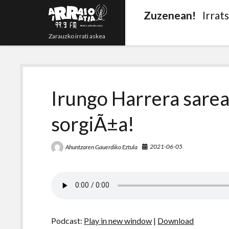
Zuzenean!
Irrat
Zarauzko irrati askea
Irungo Harrera sarea
sorgiÃ±a!
2021-06-05
Ahuntzaren Gauerdiko Eztula
Podcast:
Play in new window
|
Download