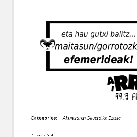
Categories:
Ahuntzaren Gauerdiko Eztula
Previous Post