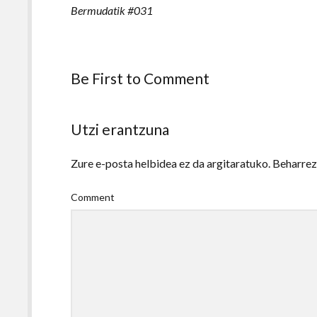
Bermudatik #031
Be First to Comment
Utzi erantzuna
Zure e-posta helbidea ez da argitaratuko.
Beharre
Comment