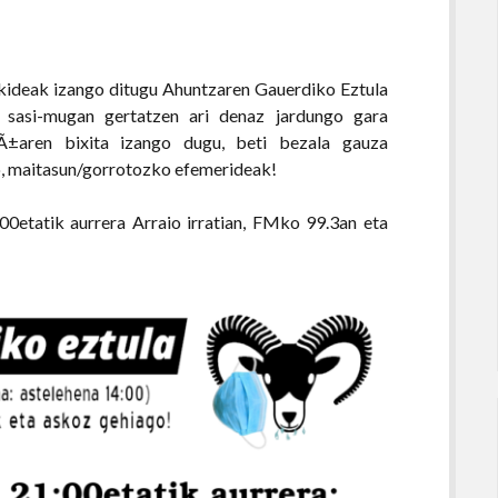
 kideak izango ditugu Ahuntzaren Gauerdiko Eztula
ko sasi-mugan gertatzen ari denaz jardungo gara
iÃ±aren bixita izango dugu, beti bezala gauza
ko, maitasun/gorrotozko efemerideak!
00etatik aurrera Arraio irratian, FMko 99.3an eta