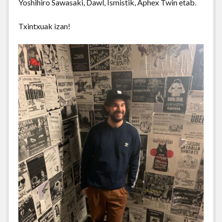
Yoshihiro Sawasaki, Dawl, Ismistik, Aphex Twin etab.
Txintxuak izan!