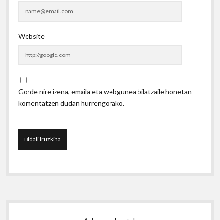
Website
Gorde nire izena, emaila eta webgunea bilatzaile honetan
komentatzen dudan hurrengorako.
Sidebar