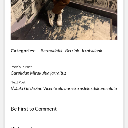
Categories:
Bermudatik
Berriak
Irratsaioak
Previous Post
Gurpildun Mirakulua jarraituz
Next Post
IÃ±aki Gil de San Vicente eta aurreko asteko dokumentala
Be First to Comment