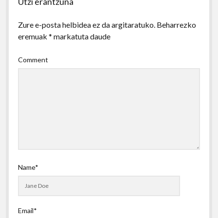
Utzi erantzuna
Zure e-posta helbidea ez da argitaratuko.
Beharrezko
eremuak
*
markatuta daude
Comment
Name*
Email*