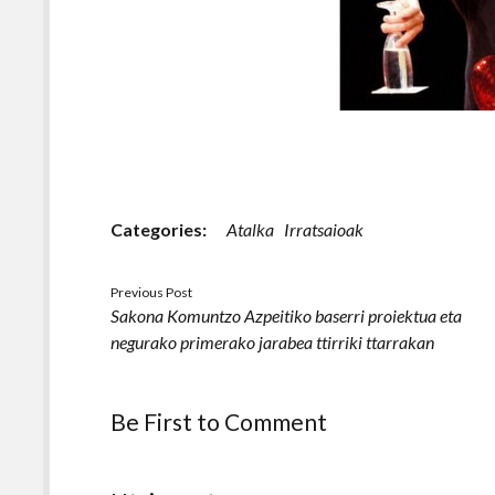
Categories:
Atalka
Irratsaioak
Previous Post
Sakona Komuntzo Azpeitiko baserri proiektua eta
negurako primerako jarabea ttirriki ttarrakan
Be First to Comment