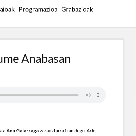
saioak
Programazioa
Grabazioak
kume Anabasan
sta
Ana Galarraga
zarauztarra izan dugu. Arlo