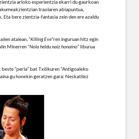
zientzia arloko esperientzia ekarri du gaurkoan
makumeakzientzian traolaren abiapuntua,
Eta bere zientzia-fantasia zein den ere azaldu
ilen atalean, “
Killing Eve
“ren inguruan hitz egin
lin Minerren “
Nola heldu naiz honaino
” liburua
 beste “perla” bat Txilikuren “Antigoaleko
 baina gu honekin geratzen gara: Neskatilez