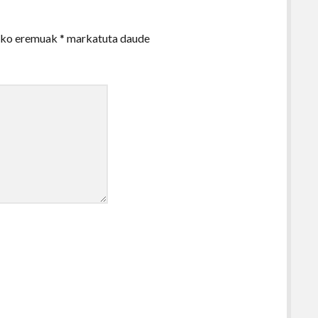
zko eremuak
*
markatuta daude