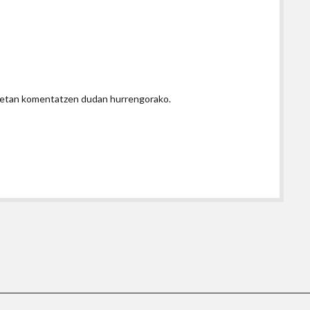
honetan komentatzen dudan hurrengorako.
Shift WordPress Theme
by Compete Themes.