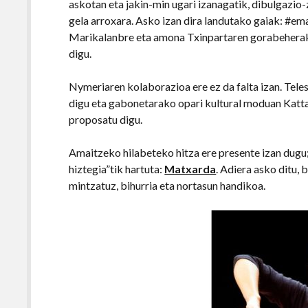
askotan eta jakin-min ugari izanagatik, dibulgazio-
gela arroxara. Asko izan dira landutako gaiak: #e
Marikalanbre eta amona Txinpartaren gorabeherak. 
digu.
Nymeriaren kolaborazioa ere ez da falta izan. Telesa
digu eta gabonetarako opari kultural moduan Katta
proposatu digu.
Amaitzeko hilabeteko hitza ere presente izan dugu;
hiztegia”tik hartuta:
Matxarda
. Adiera asko ditu,
mintzatuz, bihurria eta nortasun handikoa.