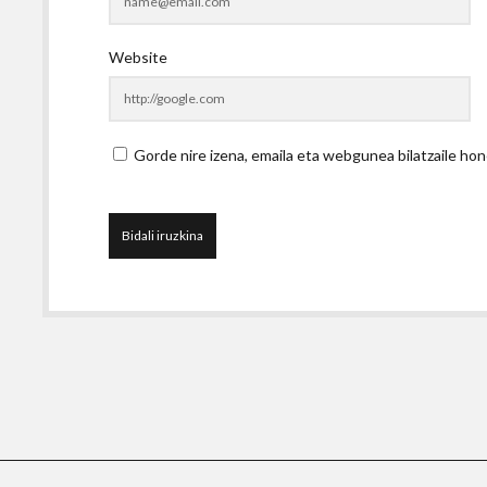
Website
Gorde nire izena, emaila eta webgunea bilatzaile 