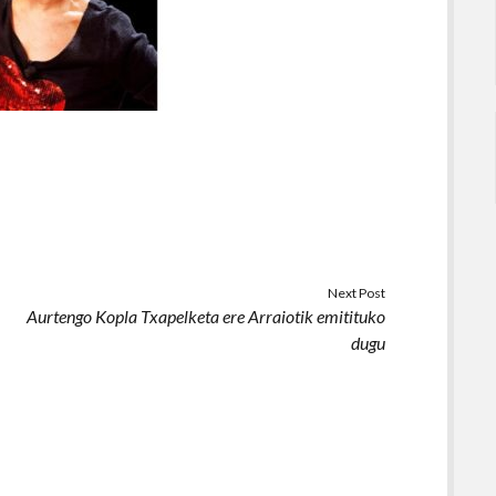
Next Post
Aurtengo Kopla Txapelketa ere Arraiotik emitituko
dugu