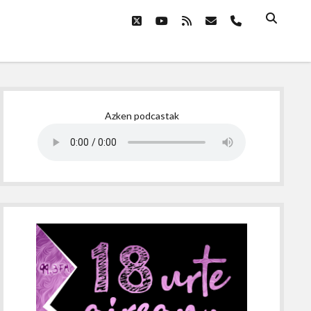
twitter
youtube
rss
email
phone
Sidebar
Azken podcastak