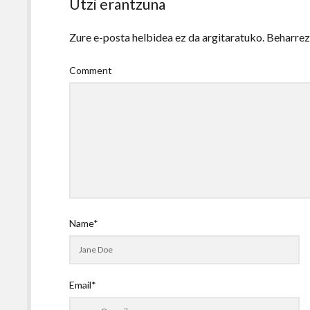
Utzi erantzuna
Zure e-posta helbidea ez da argitaratuko.
Beharre
Comment
Name*
Email*