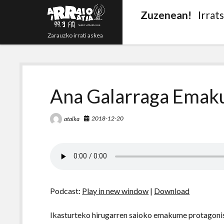
Zuzenean!
Irrat
Zarauzko irrati askea
Ana Galarraga Ema
2018-12-20
atalka
Podcast:
Play in new window
|
Download
Ikasturteko hirugarren saioko emakume protagoni