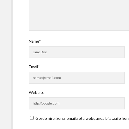
Name*
Email*
Website
Gorde nire izena, emaila eta webgunea bilatzaile 