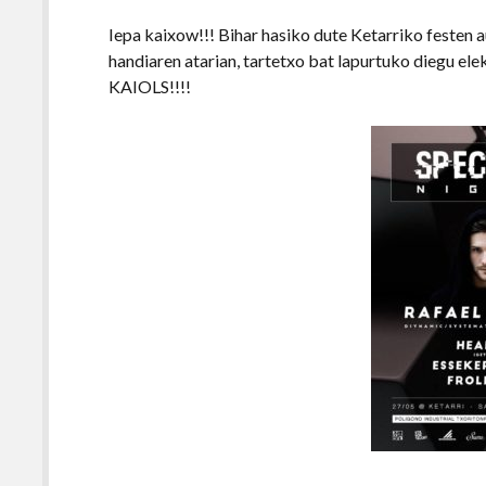
Iepa kaixow!!! Bihar hasiko dute Ketarriko festen 
handiaren atarian, tartetxo bat lapurtuko diegu el
KAIOLS!!!!