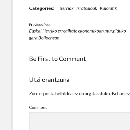
Categories:
Berriak
Irratsaioak
Kaiolatik
Previous Post
Euskal Herriko errealitate ekonomikoan murgilduko
gara Bolloenean
Be First to Comment
Utzi erantzuna
Zure e-posta helbidea ez da argitaratuko.
Beharre
Comment