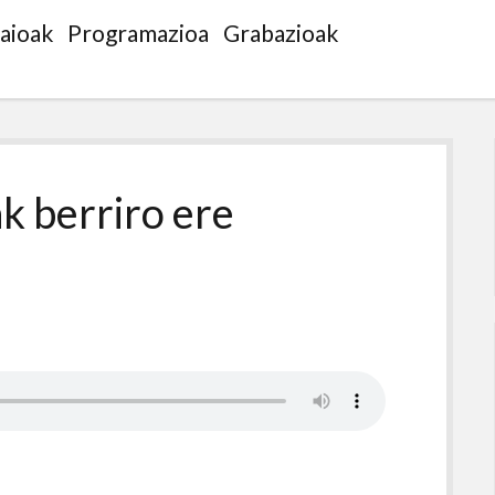
saioak
Programazioa
Grabazioak
k berriro ere