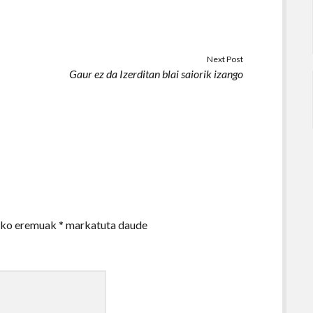
Next Post
Gaur ez da Izerditan blai saiorik izango
zko eremuak
*
markatuta daude