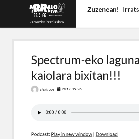
Zuzenean!
Irrat
Zarauzko irrati askea
Spectrum-eko laguna
kaiolara bixitan!!!
2017-05-26
elektrope
Podcast:
Play in new window
|
Download