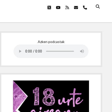
twitter
youtube
rss
email
phone
Sidebar
Azken podcastak