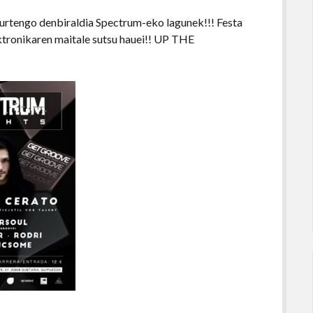
aurtengo denbiraldia Spectrum-eko lagunek!!! Festa
ektronikaren maitale sutsu hauei!! UP THE