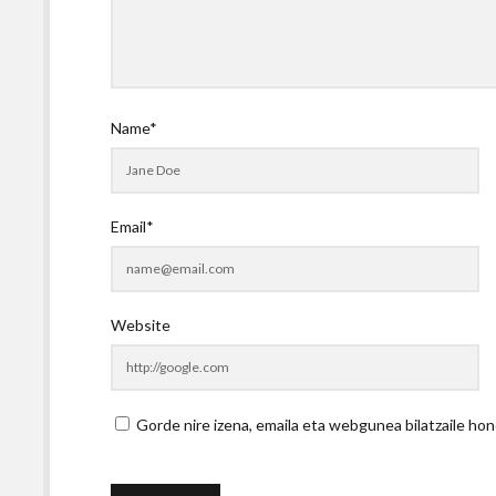
Name*
Email*
Website
Gorde nire izena, emaila eta webgunea bilatzaile 