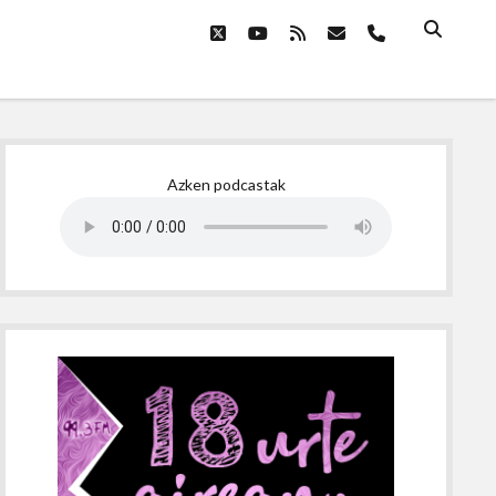
twitter
youtube
rss
email
phone
Sidebar
Azken podcastak