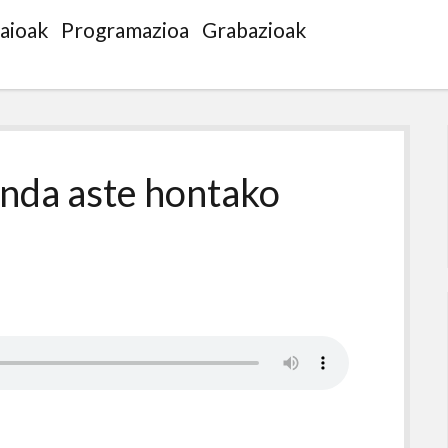
saioak
Programazioa
Grabazioak
nda aste hontako