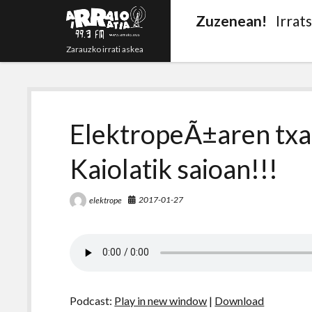
Zuzenean!
Irrat
Zarauzko irrati askea
ElektropeÃ±aren txa
Kaiolatik saioan!!!
2017-01-27
elektrope
Podcast:
Play in new window
|
Download