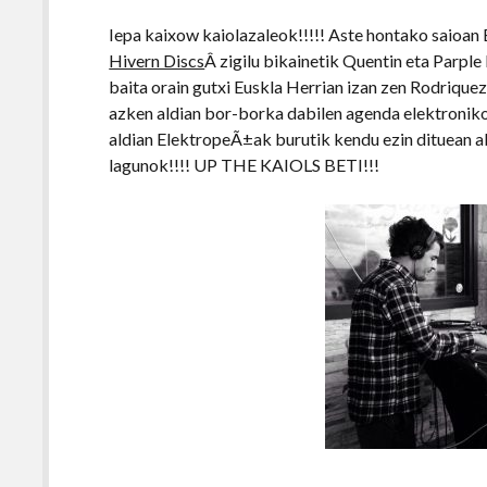
Iepa kaixow kaiolazaleok!!!!! Aste hontako saioan
Hivern Discs
Â zigilu bikainetik Quentin eta Parpl
baita orain gutxi Euskla Herrian izan zen Rodriquez
azken aldian bor-borka dabilen agenda elektroniko
aldian ElektropeÃ±ak burutik kendu ezin dituean a
lagunok!!!! UP THE KAIOLS BETI!!!