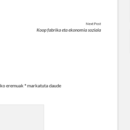
Next Post
Koop fabrika eta ekonomia soziala
zko eremuak
*
markatuta daude