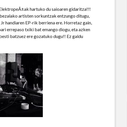
 ElektropeÃ±ak hartuko du saioaren gidaritza!!!
e bezalako artisten sorkuntzak entzungo ditugu,
 Jr handiaren EP-rik berriena ere. Horretaz gain,
ari errepaso txiki bat emango diogu, eta azken
besti batzuez ere gozatuko dugu!! Ez galdu