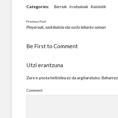
Categories:
Berriak
Irratsaioak
Kaiolatik
Previous Post
Playeroak, saskibaloia eta surfa biharko saioan
Be First to Comment
Utzi erantzuna
Zure e-posta helbidea ez da argitaratuko.
Beharre
Comment