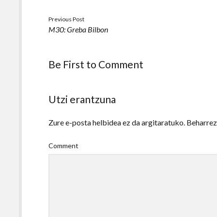
Previous Post
M30: Greba Bilbon
Be First to Comment
Utzi erantzuna
Zure e-posta helbidea ez da argitaratuko.
Beharre
Comment