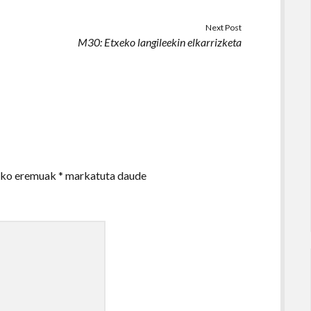
Next Post
M30: Etxeko langileekin elkarrizketa
zko eremuak
*
markatuta daude