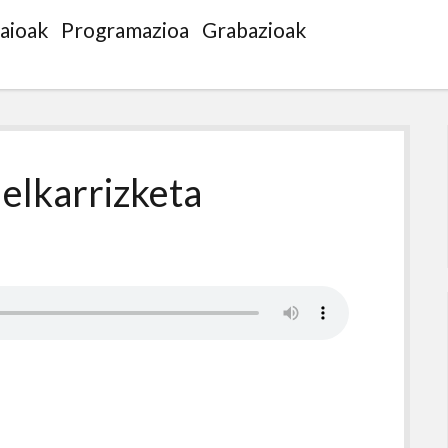
saioak
Programazioa
Grabazioak
elkarrizketa