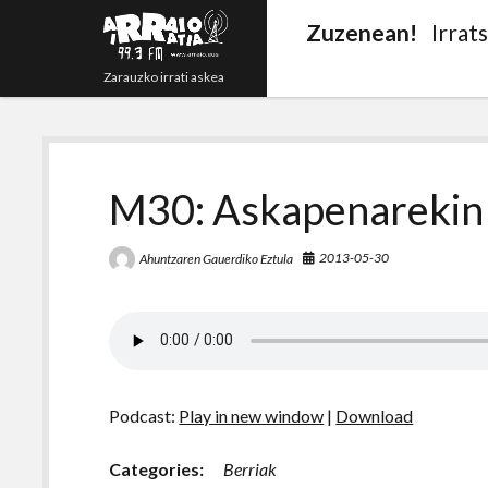
Zuzenean!
Irrat
Zarauzko irrati askea
M30: Askapenarekin 
2013-05-30
Ahuntzaren Gauerdiko Eztula
Podcast:
Play in new window
|
Download
Categories:
Berriak