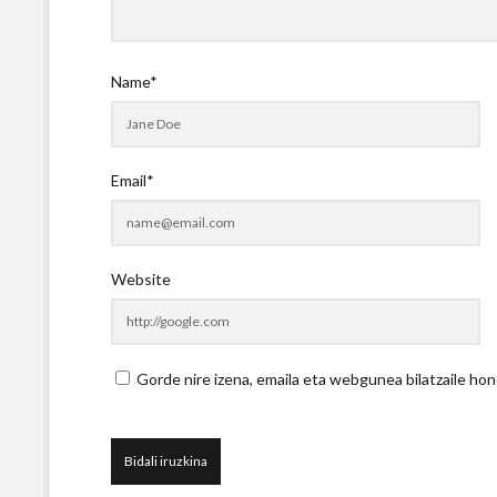
Name*
Email*
Website
Gorde nire izena, emaila eta webgunea bilatzaile 