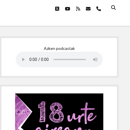
twitter
youtube
rss
email
phone
Sidebar
Azken podcastak