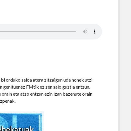
 bi orduko saioa atera zitzaigun uda honek utzi
n genituenez FMtik ez zen saio guztia entzun.
orain eta atzo entzun ezin izan bazenute orain
ozpenak.