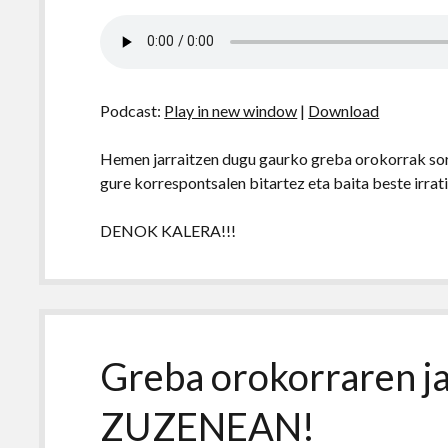
Podcast:
Play in new window
|
Download
Hemen jarraitzen dugu gaurko greba orokorrak sor
gure korrespontsalen bitartez eta baita beste irrat
DENOK KALERA!!!
Greba orokorraren j
ZUZENEAN!