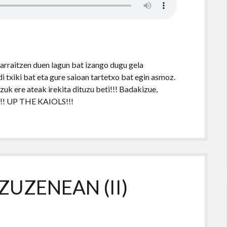
jarraitzen duen lagun bat izango dugu gela
 txiki bat eta gure saioan tartetxo bat egin asmoz.
uk ere ateak irekita dituzu beti!!! Badakizue,
n!!! UP THE KAIOLS!!!
 ZUZENEAN (II)