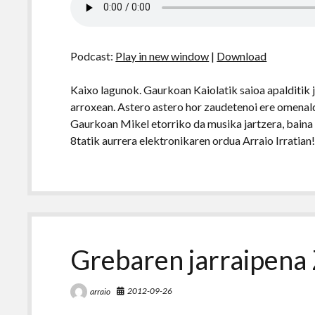
Podcast:
Play in new window
|
Download
Kaixo lagunok. Gaurkoan Kaiolatik saioa apalditik 
arroxean. Astero astero hor zaudetenoi ere omenaldi
Gaurkoan Mikel etorriko da musika jartzera, baina z
8tatik aurrera elektronikaren ordua Arraio Irratia
Grebaren jarraipena
2012-09-26
arraio