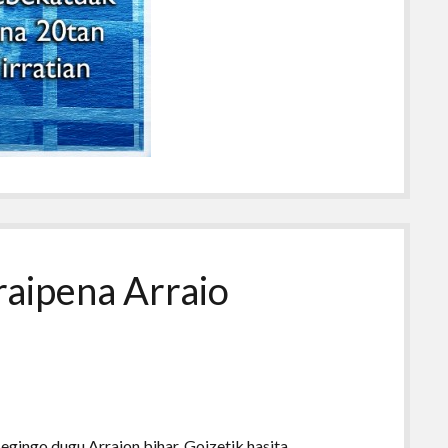
raipena Arraio
egingo dugu Arraion bihar. Goizetik hasita,