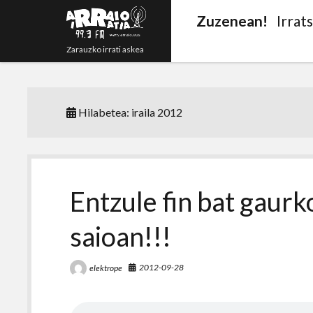
Zuzenean!
Irrat
Zarauzko irrati askea
Hilabetea:
iraila 2012
Entzule fin bat gaurk
saioan!!!
2012-09-28
elektrope