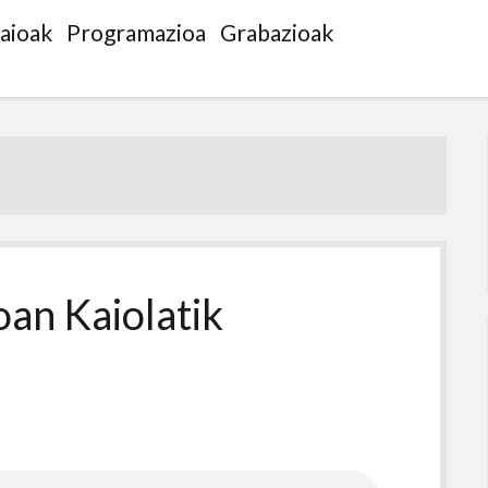
saioak
Programazioa
Grabazioak
oan Kaiolatik