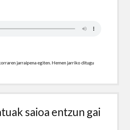
rraren jarraipena egiten. Hemen jarriko ditugu
tuak saioa entzun gai