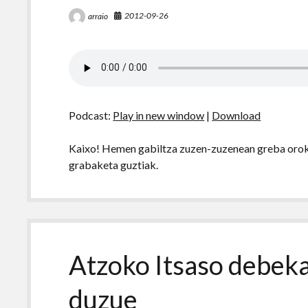
2012-09-26
arraio
Podcast:
Play in new window
|
Download
Kaixo! Hemen gabiltza zuzen-zuzenean greba oroko
grabaketa guztiak.
Atzoko Itsaso debeka
duzue