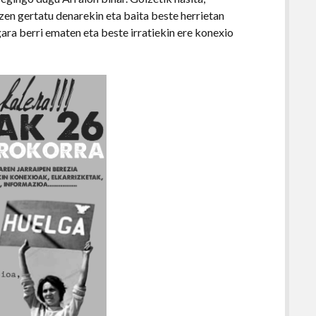
zen gertatu denarekin eta baita beste herrietan
ra berri ematen eta beste irratiekin ere konexio