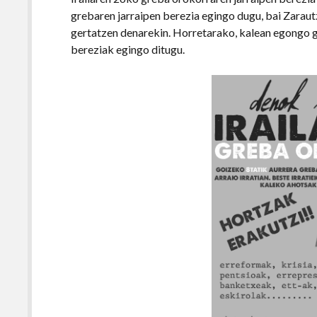
grebaren jarraipen berezia egingo dugu, bai Zaraut
gertatzen denarekin. Horretarako, kalean egongo ga
bereziak egingo ditugu.