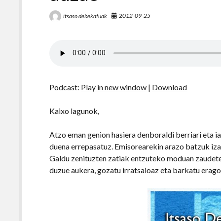
2012-09-25
itsaso debekatuak
Podcast:
Play in new window
|
Download
Kaixo lagunok,
Atzo eman genion hasiera denboraldi berriari eta ia
duena errepasatuz. Emisorearekin arazo batzuk iza
Galdu zenituzten zatiak entzuteko moduan zaudete 
duzue aukera, gozatu irratsaioaz eta barkatu erag