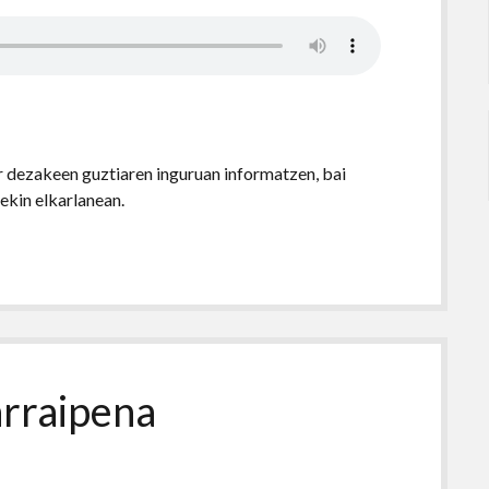
 dezakeen guztiaren inguruan informatzen, bai
iekin elkarlanean.
arraipena