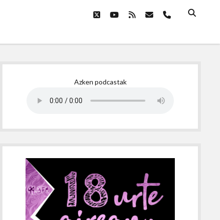
twitter
youtube
rss
email
phone
Sidebar
Azken podcastak