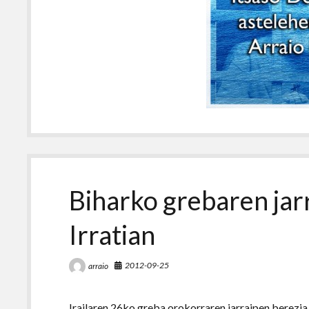
Biharko grebaren jar
Irratian
2012-09-25
arraio
Irailaren 26ko greba orokorraren jarraipen berezia 