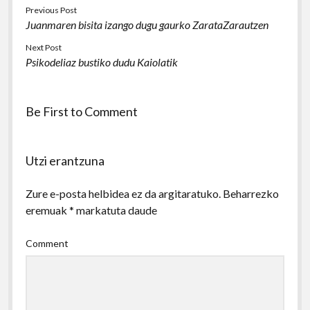
Previous Post
Juanmaren bisita izango dugu gaurko ZarataZarautzen
Next Post
Psikodeliaz bustiko dudu Kaiolatik
Be First to Comment
Utzi erantzuna
Zure e-posta helbidea ez da argitaratuko.
Beharrezko
eremuak
*
markatuta daude
Comment