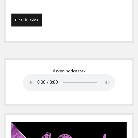
Sidebar
Azken podcastak