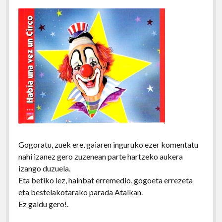
Gogoratu, zuek ere, gaiaren inguruko ezer komentatu
nahi izanez gero zuzenean parte hartzeko aukera
izango duzuela.
Eta betiko lez, hainbat erremedio, gogoeta errezeta
eta bestelakotarako parada Atalkan.
Ez galdu gero!.