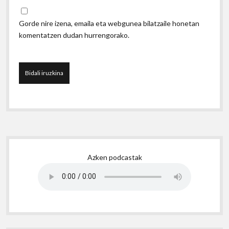
Gorde nire izena, emaila eta webgunea bilatzaile honetan
komentatzen dudan hurrengorako.
Sidebar
Azken podcastak