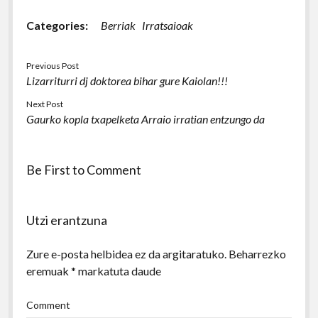
Categories:
Berriak
Irratsaioak
Previous Post
Lizarriturri dj doktorea bihar gure Kaiolan!!!
Next Post
Gaurko kopla txapelketa Arraio irratian entzungo da
Be First to Comment
Utzi erantzuna
Zure e-posta helbidea ez da argitaratuko.
Beharrezko
eremuak
*
markatuta daude
Comment