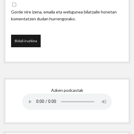
Gorde nire izena, emaila eta webgunea bilatzaile honetan
komentatzen dudan hurrengorako.
Sidebar
Azken podcastak