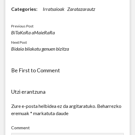
Categories:
Irratsaioak
Zaratazarautz
Previous Post
BiTaKoRa aMaieRaRa
Next Post
Bidaia bilakatu genuen bizitza
Be First to Comment
Utzi erantzuna
Zure e-posta helbidea ez da argitaratuko.
Beharrezko
eremuak
*
markatuta daude
Comment