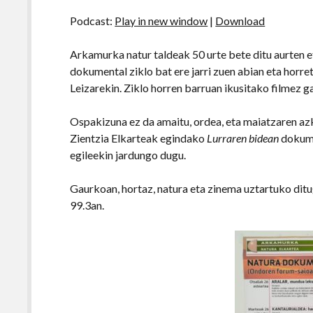
Podcast:
Play in new window
|
Download
Arkamurka natur taldeak 50 urte bete ditu aurten e
dokumental ziklo bat ere jarri zuen abian eta horre
Leizarekin. Ziklo horren barruan ikusitako filmez gai
Ospakizuna ez da amaitu, ordea, eta maiatzaren az
Zientzia Elkarteak egindako
Lurraren bidean
dokume
egileekin jardungo dugu.
Gaurkoan, hortaz, natura eta zinema uztartuko ditu
99.3an.