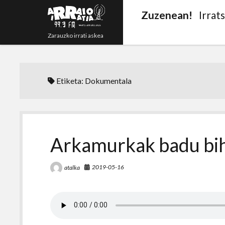
Zuzenean!
Irrat
Zarauzko irrati askea
Etiketa:
Dokumentala
Arkamurkak badu bih
2019-05-16
atalka