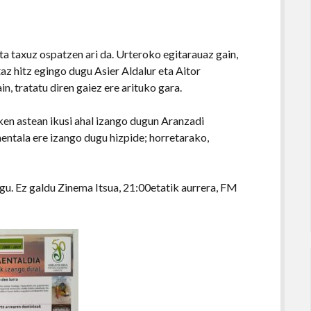
ta taxuz ospatzen ari da. Urteroko egitarauaz gain,
taz hitz egingo dugu Asier Aldalur eta Aitor
n, tratatu diren gaiez ere arituko gara.
ken astean ikusi ahal izango dugun Aranzadi
ntala ere izango dugu hizpide; horretarako,
gu. Ez galdu Zinema Itsua, 21:00etatik aurrera, FM