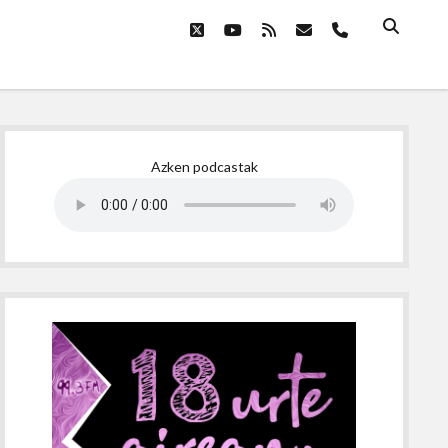
twitter
youtube
rss
email
phone
Sidebar
Azken podcastak