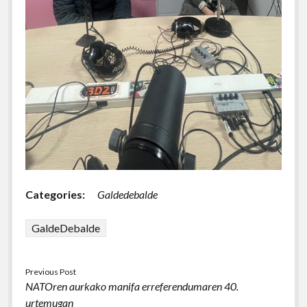
Categories:
Galdedebalde
GaldeDebalde
Previous Post
NATOren aurkako manifa erreferendumaren 40.
urtemugan