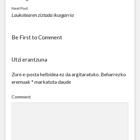
Next Post
Laukotearen ziztada ikusgarria
Be First to Comment
Utzi erantzuna
Zure e-posta helbidea ez da argitaratuko.
Beharrezko
eremuak
*
markatuta daude
Comment