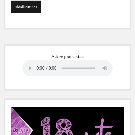
Sidebar
Azken podcastak