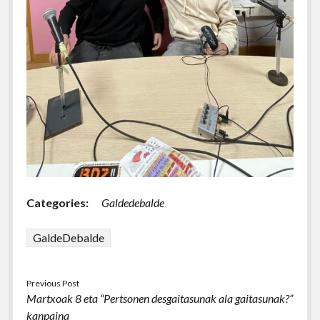
Categories:
Galdedebalde
GaldeDebalde
Previous Post
Martxoak 8 eta “Pertsonen desgaitasunak ala gaitasunak?”
kanpaina