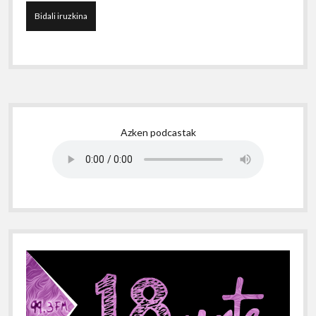
Sidebar
Azken podcastak