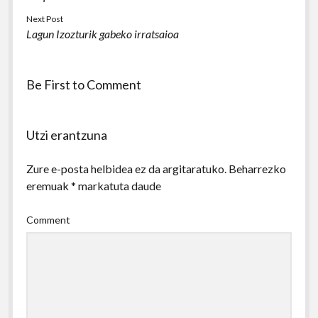
Next Post
Lagun Izozturik gabeko irratsaioa
Be First to Comment
Utzi erantzuna
Zure e-posta helbidea ez da argitaratuko.
Beharrezko
eremuak
*
markatuta daude
Comment