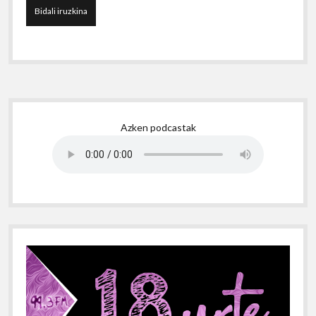
Sidebar
Azken podcastak