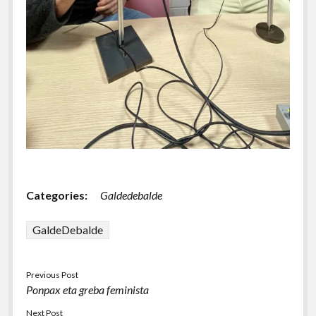
Categories:
Galdedebalde
GaldeDebalde
Previous Post
Ponpax eta greba feminista
Next Post