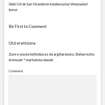
Iñaki Gil de San Vicenteren kolaborazioa Venezuelari
buruz
Be First to Comment
Utzi erantzuna
Zure e-posta helbidea ez da argitaratuko.
Beharrezko
eremuak
*
markatuta daude
Comment