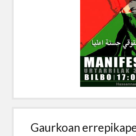
Gaurkoan errepikap