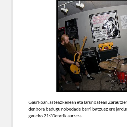
Gaurkoan, asteazkenean eta larunbatean Zarautzen
denbora badugu nobedade berri batzuez ere jardung
gaueko 21:30etatik aurrera.