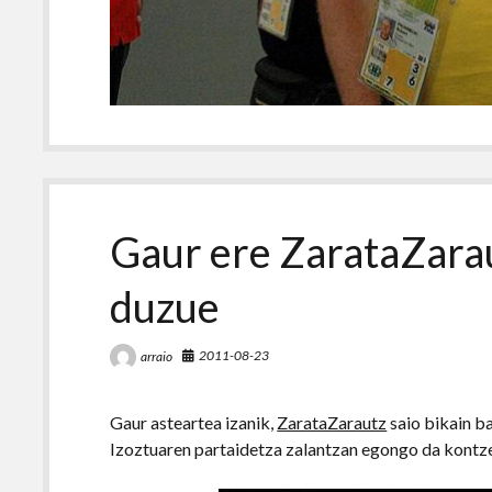
Gaur ere ZarataZarau
duzue
2011-08-23
arraio
Gaur asteartea izanik,
ZarataZarautz
saio bikain b
Izoztuaren partaidetza zalantzan egongo da kontz