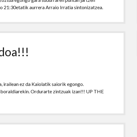
 21:30etatik aurrera Arraio Irratia sintonizatzea.
doa!!!
, irailean ez da Kaiolatik saiorik egongo.
oraldiarekin. Ordurarte zintzuak izan!!! UP THE