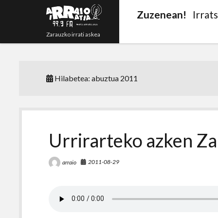
Zuzenean!
Irrat
Zarauzko irrati askea
Hilabetea:
abuztua 2011
Urrirarteko azken Za
2011-08-29
arraio