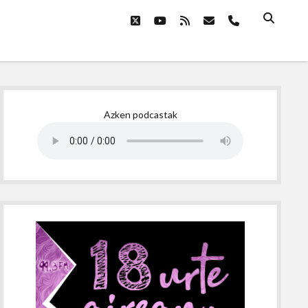
twitter
youtube
rss
email
phone
Sidebar
Azken podcastak