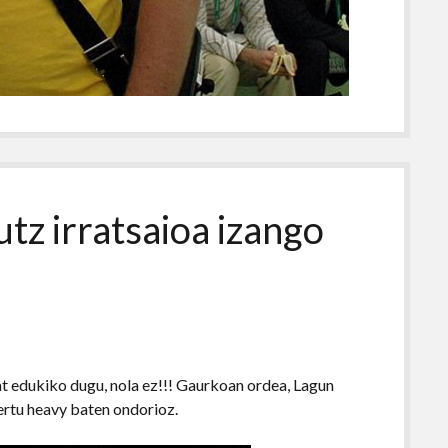
tz irratsaioa izango
at edukiko dugu, nola ez!!! Gaurkoan ordea, Lagun
ertu heavy baten ondorioz.