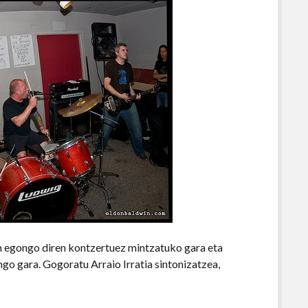
 egongo diren kontzertuez mintzatuko gara eta
o gara. Gogoratu Arraio Irratia sintonizatzea,