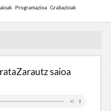
saioak
Programazioa
Grabazioak
rataZarautz saioa