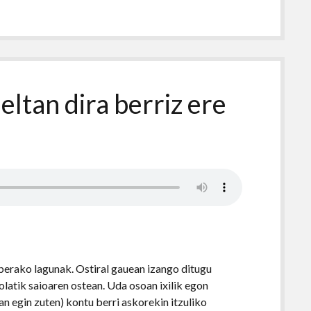
ltan dira berriz ere
berako lagunak. Ostiral gauean izango ditugu
olatik saioaren ostean. Uda osoan ixilik egon
n egin zuten) kontu berri askorekin itzuliko