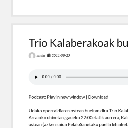
Trio Kalaberakoak bue
2011-08-25
arraio
Podcast:
Play in new window
|
Download
Udako oporraldiaren ostean bueltan dira Trio Kala
Arraioko uhinetan, gaueko 22:00etatik aurrera, Kai
ostean (azken saioa PelaioSanetako paella lehiaketa