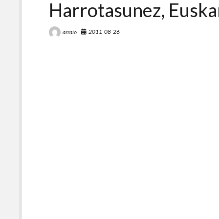
Harrotasunez, Euskar
2011-08-26
arraio