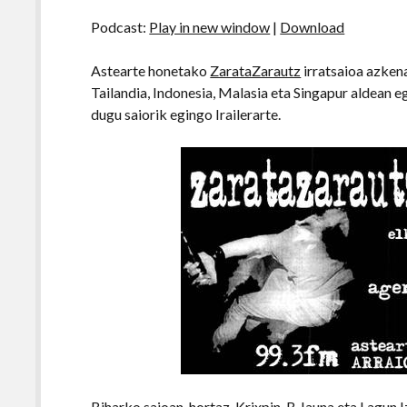
Podcast:
Play in new window
|
Download
Astearte honetako
ZarataZarautz
irratsaioa azkena
Tailandia, Indonesia, Malasia eta Singapur aldean e
dugu saiorik egingo Irailerarte.
Biharko saioan, hortaz, Krixpin, B Jauna eta Lagun