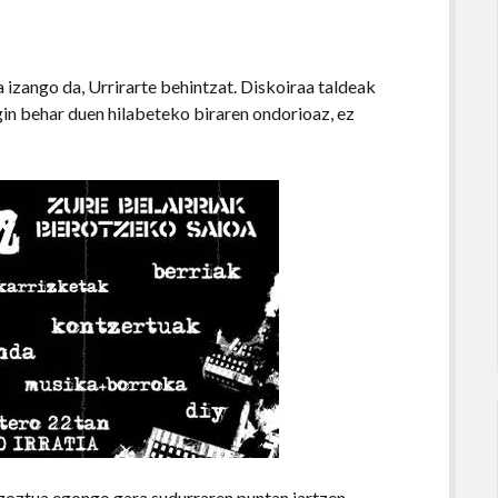
 izango da, Urrirarte behintzat. Diskoiraa taldeak
gin behar duen hilabeteko biraren ondorioaz, ez
 Izoztua egongo gara sudurraren puntan jartzen