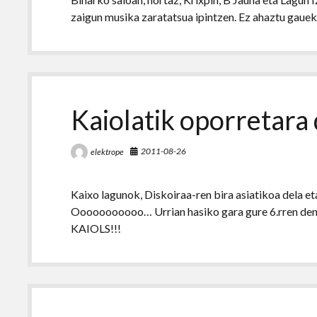
zaigun musika zaratatsua ipintzen. Ez ahaztu gaueko
Kaiolatik oporretara 
2011-08-26
elektrope
Kaixo lagunok, Diskoiraa-ren bira asiatikoa dela eta
Ooooooooooo… Urrian hasiko gara gure 6.rren denb
KAIOLS!!!