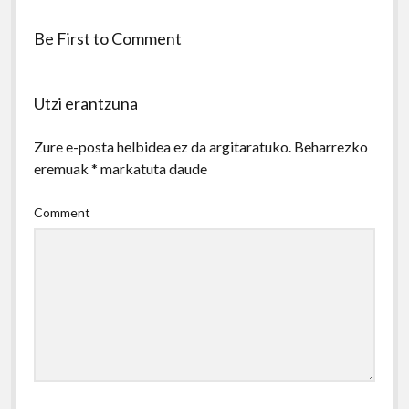
Be First to Comment
Utzi erantzuna
Zure e-posta helbidea ez da argitaratuko.
Beharrezko
eremuak
*
markatuta daude
Comment