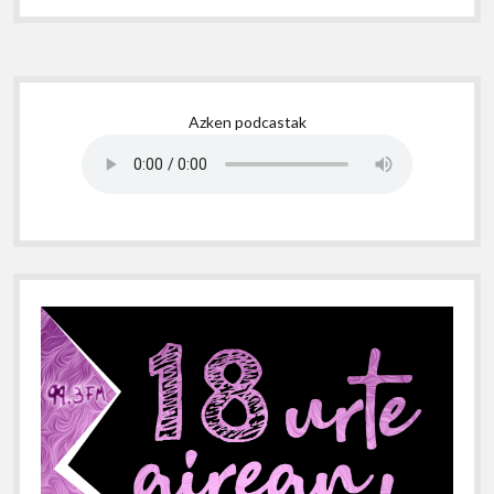
Sidebar
Azken podcastak