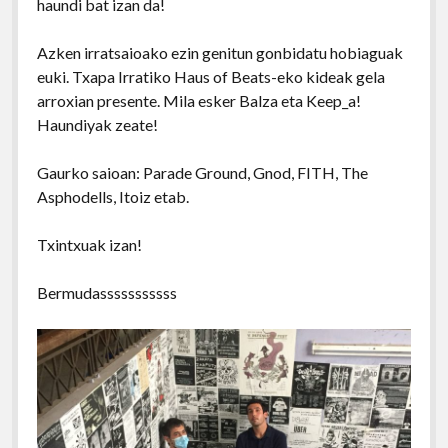
haundi bat izan da!
Azken irratsaioako ezin genitun gonbidatu hobiaguak
euki. Txapa Irratiko Haus of Beats-eko kideak gela
arroxian presente. Mila esker Balza eta Keep_a!
Haundiyak zeate!
Gaurko saioan: Parade Ground, Gnod, FITH, The
Asphodells, Itoiz etab.
Txintxuak izan!
Bermudasssssssssss