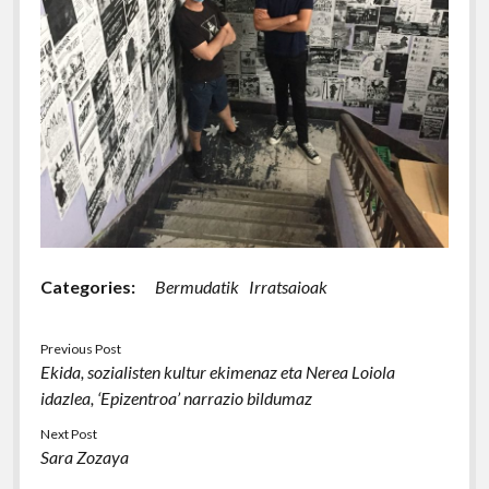
Categories:
Bermudatik
Irratsaioak
Previous Post
Ekida, sozialisten kultur ekimenaz eta Nerea Loiola
idazlea, ‘Epizentroa’ narrazio bildumaz
Next Post
Sara Zozaya