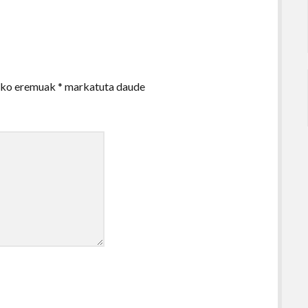
zko eremuak
*
markatuta daude