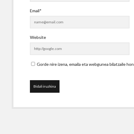
Email*
Website
Gorde nire izena, emaila eta webgunea bilatzaile 