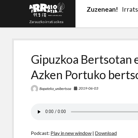
Zuzenean!
Irrat
Zarauzko irrati askea
Gipuzkoa Bertsotan 
Azken Portuko berts
2019-06-03
Bapateko_unibertsoa
Podcast:
Play in new window
|
Download