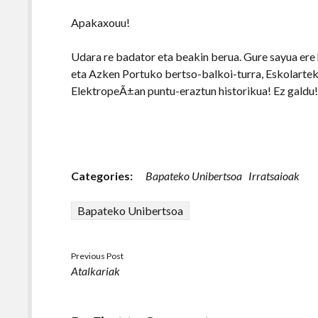
Apakaxouu!
Udara re badator eta beakin berua. Gure sayua ere
eta Azken Portuko bertso-balkoi-turra, Eskolartek
ElektropeÃ±an puntu-eraztun historikua! Ez galdu
Categories:
Bapateko Unibertsoa
Irratsaioak
Bapateko Unibertsoa
Previous Post
Atalkariak