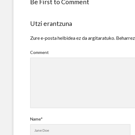
Be First to Comment
Utzi erantzuna
Zure e-posta helbidea ez da argitaratuko.
Beharre
Comment
Name*