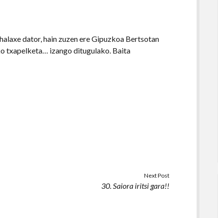
 halaxe dator, hain zuzen ere Gipuzkoa Bertsotan
o txapelketa… izango ditugulako. Baita
!
Next Post
30. Saiora iritsi gara!!