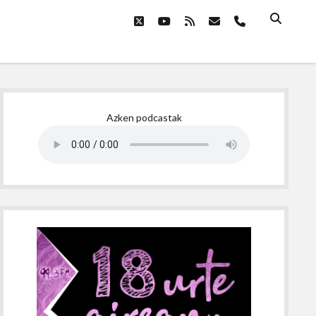
twitter
youtube
rss
email
phone
Sidebar
Azken podcastak