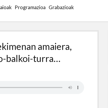
saioak
Programazioa
Grabazioak
ekimenan amaiera,
o-balkoi-turra…