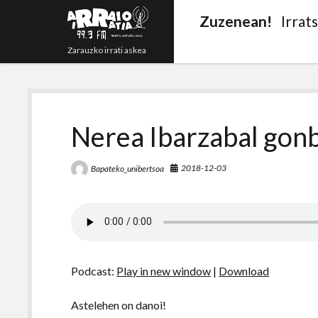
Zuzenean!
Irrat
Zarauzko irrati askea
Nerea Ibarzabal gonb
2018-12-03
Bapateko_unibertsoa
Podcast:
Play in new window
|
Download
Astelehen on danoi!