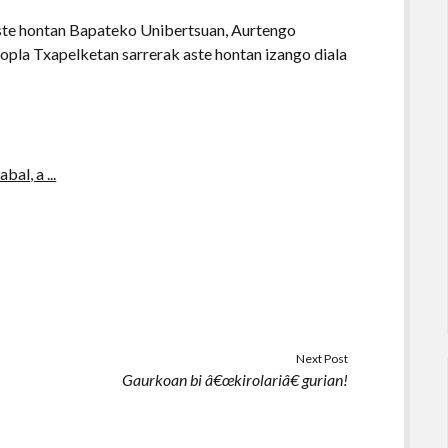
ste hontan Bapateko Unibertsuan, Aurtengo
opla Txapelketan sarrerak aste hontan izango diala
Next Post
Gaurkoan bi â€œkirolariâ€ gurian!