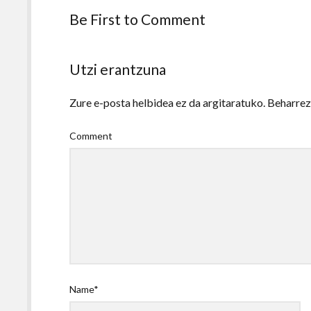
Be First to Comment
Utzi erantzuna
Zure e-posta helbidea ez da argitaratuko.
Beharre
Comment
Name*