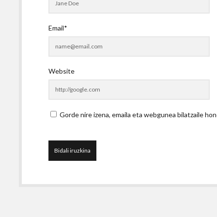
Email*
Website
Gorde nire izena, emaila eta webgunea bilatzaile 