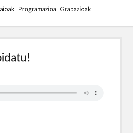
saioak
Programazioa
Grabazioak
idatu!