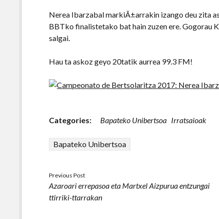
Nerea Ibarzabal markiÃ±arrakin izango deu zita a
BBTko finalistetako bat hain zuzen ere. Gogorau K
salgai.
Hau ta askoz geyo 20tatik aurrea 99.3 FM!
Categories:
Bapateko Unibertsoa
Irratsaioak
Bapateko Unibertsoa
Previous Post
Azaroari errepasoa eta Martxel Aizpurua entzungai
ttirriki-ttarrakan