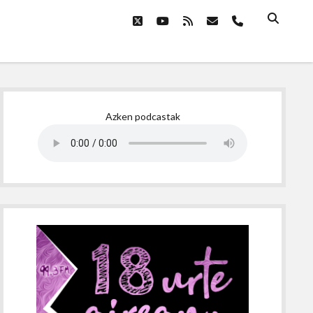
twitter
youtube
rss
email
phone
Sidebar
Azken podcastak