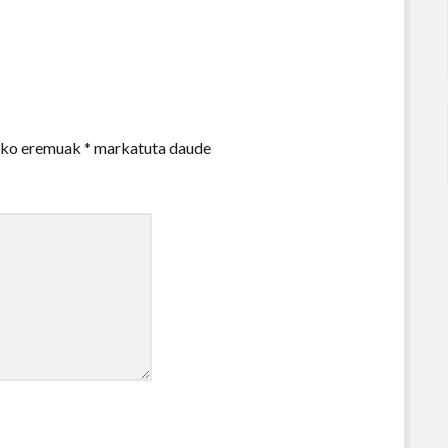
zko eremuak
*
markatuta daude