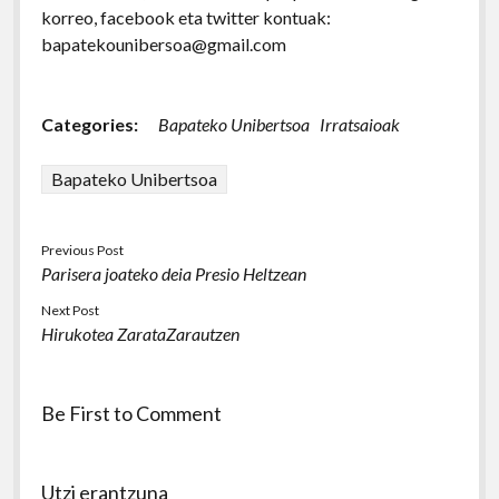
korreo, facebook eta twitter kontuak:
bapatekounibersoa@gmail.com
Categories:
Bapateko Unibertsoa
Irratsaioak
Bapateko Unibertsoa
Previous Post
Parisera joateko deia Presio Heltzean
Next Post
Hirukotea ZarataZarautzen
Be First to Comment
Utzi erantzuna