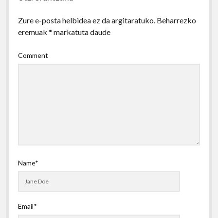
Zure e-posta helbidea ez da argitaratuko.
Beharrezko
eremuak
*
markatuta daude
Comment
Name*
Email*