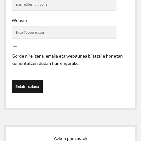
Website
Gorde nire izena, emaila eta webgunea bilatzaile honetan
komentatzen dudan hurrengorako.
Sidebar
Azken podcastak