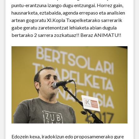
puntu-erantzuna izango dugu entzungai. Horrez gain,
hausnarketa, eztabaida, agenda errepaso eta analisien
artean gogoratu XI.Kopla Txapelketarako sarrerarik
gabe geratu zaretenontzat lehiaketa abian dugula
bertarako 2 sarrera zozkatuaz!! Beraz ANIMATU!!
Edozein kexa, iradokizun edo proposamenerako gure