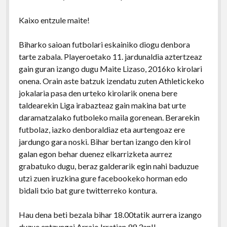
Kaixo entzule maite!
Biharko saioan futbolari eskainiko diogu denbora
tarte zabala. Playeroetako 11. jardunaldia aztertzeaz
gain guran izango dugu Maite Lizaso, 2016ko kirolari
onena. Orain aste batzuk izendatu zuten Athletickeko
jokalaria pasa den urteko kirolarik onena bere
taldearekin Liga irabazteaz gain makina bat urte
daramatzalako futboleko maila gorenean. Berarekin
futbolaz, iazko denboraldiaz eta aurtengoaz ere
jardungo gara noski. Bihar bertan izango den kirol
galan egon behar duenez elkarrizketa aurrez
grabatuko dugu, beraz galderarik egin nahi baduzue
utzi zuen iruzkina gure facebookeko horman edo
bidali txio bat gure twitterreko kontura.
Hau dena beti bezala bihar 18.00tatik aurrera izango
duzue entzungai Arraio Irratian 99.3an!!