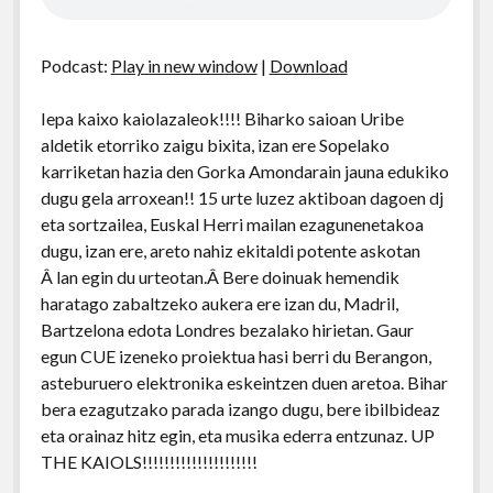
Podcast:
Play in new window
|
Download
Iepa kaixo kaiolazaleok!!!! Biharko saioan Uribe
aldetik etorriko zaigu bixita, izan ere Sopelako
karriketan hazia den Gorka Amondarain jauna edukiko
dugu gela arroxean!! 15 urte luzez aktiboan dagoen dj
eta sortzailea, Euskal Herri mailan ezagunenetakoa
dugu, izan ere, areto nahiz ekitaldi potente askotan
Â lan egin du urteotan.Â Bere doinuak hemendik
haratago zabaltzeko aukera ere izan du, Madril,
Bartzelona edota Londres bezalako hirietan. Gaur
egun CUE izeneko proiektua hasi berri du Berangon,
asteburuero elektronika eskeintzen duen aretoa. Bihar
bera ezagutzako parada izango dugu, bere ibilbideaz
eta orainaz hitz egin, eta musika ederra entzunaz. UP
THE KAIOLS!!!!!!!!!!!!!!!!!!!!!