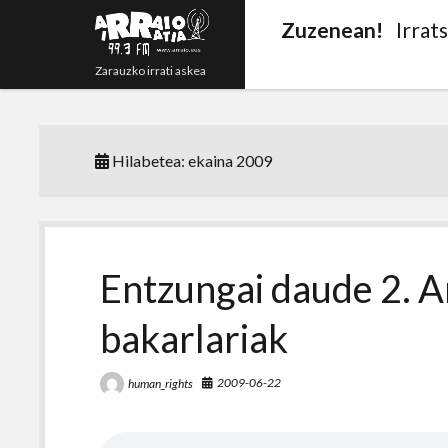
Zuzenean!
Irrat
Zarauzko irrati askea
Hilabetea:
ekaina 2009
Entzungai daude 2. A
bakarlariak
2009-06-22
human_rights