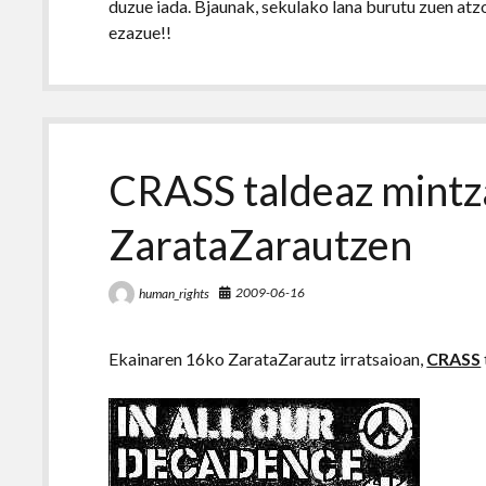
duzue iada. Bjaunak, sekulako lana burutu zuen a
ezazue!!
CRASS taldeaz mintz
ZarataZarautzen
2009-06-16
human_rights
Ekainaren 16ko ZarataZarautz irratsaioan,
CRASS