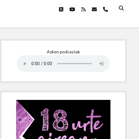
twitter
youtube
rss
email
phone
Sidebar
Azken podcastak