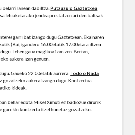
 belarri lanean dabiltza.
Putzuzulo Gaztetxea
tsa lehiaketarako jendea prestatzen ari den baltsak
 interesgarri bat izango dugu Gaztetxean. Ekainaren
kutik (Bai, igandero 16:00etatik 17:00etara iltzea
o dugu. Lehen gaua magikoa izan zen. Bertan,
eko aukera izan genuen.
 dugu. Gaueko 22:00etatik aurrera,
Todo o Nada
ez gozatzeko aukera izango dugu. Kontzertua
ratiko kideak.
oan behar edota Mikel Ximuti ez badiozue dirurik
e gurekin kontzertu itzel honetaz gozatzeko.