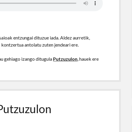
ioak entzungai dituzue iada. Aldez aurretik,
 kontzertua antolatu zuten jendeari ere.
au gehiago izango ditugula
Putzuzulon
, hauek ere
 Putzuzulon