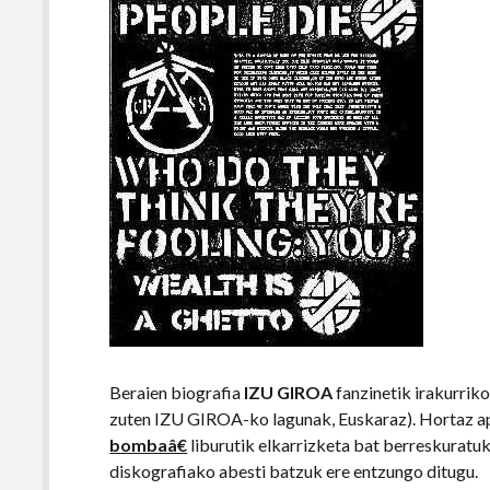
Beraien biografia
IZU GIROA
fanzinetik irakurrik
zuten IZU GIROA-ko lagunak, Euskaraz). Hortaz a
bombaâ€
liburutik elkarrizketa bat berreskuratu
diskografiako abesti batzuk ere entzungo ditugu.