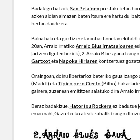
Badakigu batzuk,
San Pelaioen
prestaketetan buru
azken aldian almazen baten itsura ere hartu du, bal
bertan daude eta.
Baina hala eta guztiz ere larunbat honetan ekitaldi
20an, Arraio irratiko
Arraio Blus irratsaioaren
es
jartzen diguten horiek), 2. Arraio Blues gaua izang
Gartxot
eta
Napoka Hiriaren
kontzertuez gozatz
Oraingoan, doinu libertarioz beteriko gaua izango
(Madril) eta
Tipico pero Cierto
(Bilbo) bakarlari
gainera, zuzenean emititzen saiatuko dira Arraio ir
Beraz badakizue,
Hatortxu Rockera
ez baduzue j
eman nahi, Gaztetxeko ateak zabalik izango dituzu