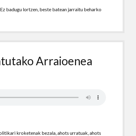
. Ez badugu lortzen, beste batean jarraitu beharko
atutako Arraioenea
politikari kroketenak bezala, ahots urratuak, ahots