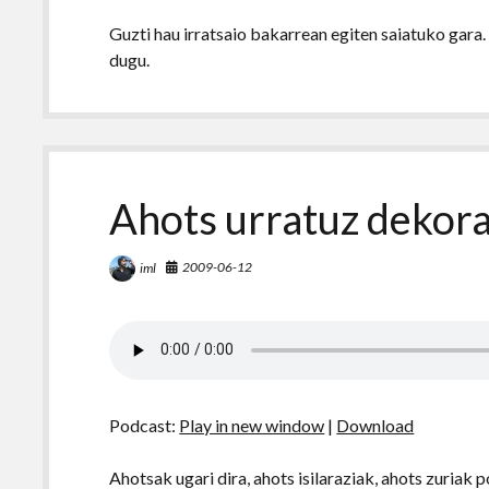
Guzti hau irratsaio bakarrean egiten saiatuko gara
dugu.
Ahots urratuz dekor
2009-06-12
iml
Podcast:
Play in new window
|
Download
Ahotsak ugari dira, ahots isilaraziak, ahots zuriak 