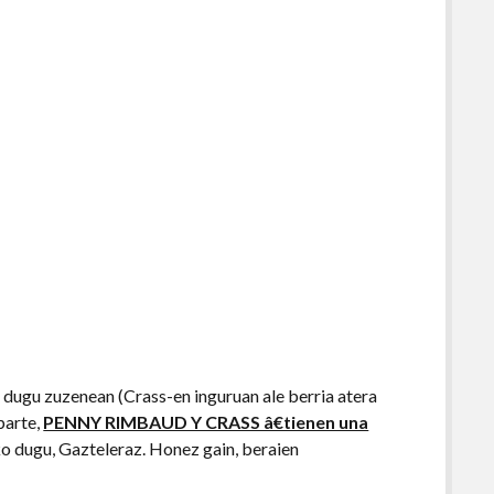
o dugu zuzenean (Crass-en inguruan ale berria atera
parte,
PENNY RIMBAUD Y CRASS â€tienen una
ko dugu, Gazteleraz. Honez gain, beraien