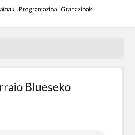
saioak
Programazioa
Grabazioak
rraio Blueseko