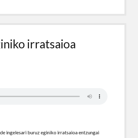
niko irratsaioa
de ingelesari buruz eginiko irratsaioa entzungai