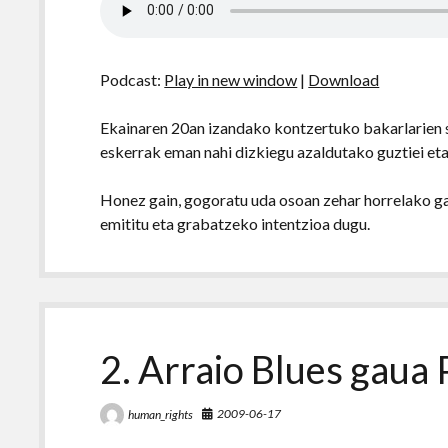
Podcast:
Play in new window
|
Download
Ekainaren 20an izandako kontzertuko bakarlarien sa
eskerrak eman nahi dizkiegu azaldutako guztiei eta
Honez gain, gogoratu uda osoan zehar horrelako g
emititu eta grabatzeko intentzioa dugu.
2. Arraio Blues gaua
2009-06-17
human_rights