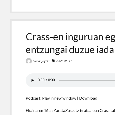
Crass-en inguruan egi
entzungai duzue iada
2009-06-17
human_rights
Podcast:
Play in new window
|
Download
Ekainaren 16an ZarataZarautz irratsaioan Crass tal