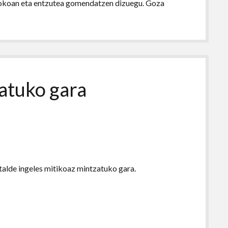
tzokoan eta entzutea gomendatzen dizuegu. Goza
atuko gara
talde ingeles mitikoaz mintzatuko gara.