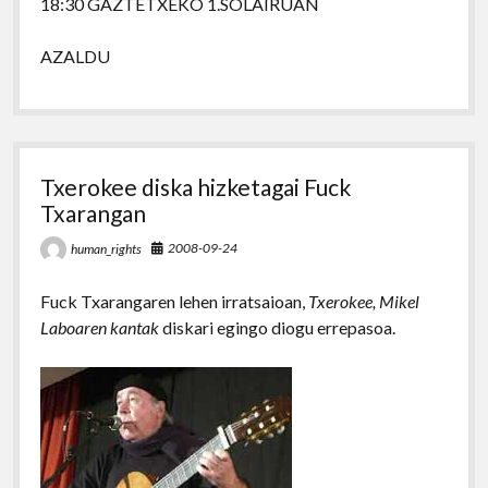
18:30 GAZTETXEKO 1.SOLAIRUAN
AZALDU
Txerokee diska hizketagai Fuck
Txarangan
2008-09-24
human_rights
Fuck Txarangaren lehen irratsaioan,
Txerokee, Mikel
Laboaren kantak
diskari egingo diogu errepasoa.