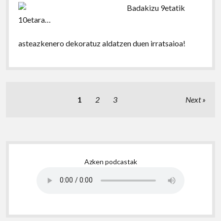
Badakizu 9etatik
10etara…
asteazkenero dekoratuz aldatzen duen irratsaioa!
Posts
1
2
3
Next
pagination
Sidebar
Azken podcastak