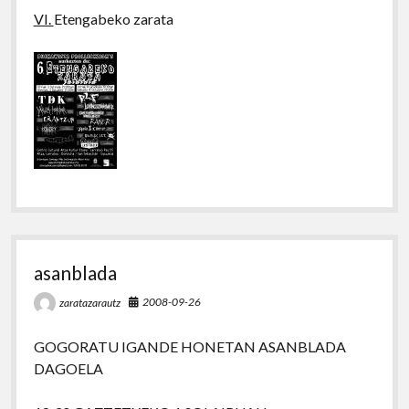
VI.
Etengabeko zarata
asanblada
2008-09-26
zaratazarautz
GOGORATU IGANDE HONETAN ASANBLADA
DAGOELA