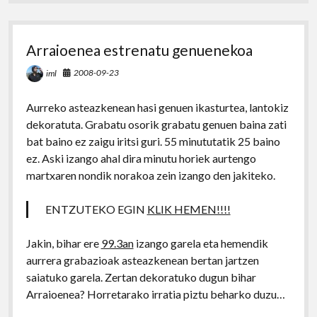
Arraioenea estrenatu genuenekoa
2008-09-23
iml
Aurreko asteazkenean hasi genuen ikasturtea, lantokiz
dekoratuta. Grabatu osorik grabatu genuen baina zati
bat baino ez zaigu iritsi guri. 55 minututatik 25 baino
ez. Aski izango ahal dira minutu horiek aurtengo
martxaren nondik norakoa zein izango den jakiteko.
ENTZUTEKO EGIN
KLIK HEMEN!!!!
Jakin, bihar ere
99.3an
izango garela eta hemendik
aurrera grabazioak asteazkenean bertan jartzen
saiatuko garela. Zertan dekoratuko dugun bihar
Arraioenea? Horretarako irratia piztu beharko duzu…