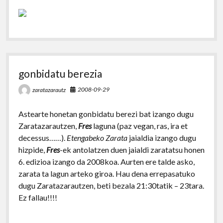
gonbidatu berezia
2008-09-29
zaratazarautz
Astearte honetan gonbidatu berezi bat izango dugu
Zaratazarautzen,
Fres
laguna (paz vegan, ras, ira et
decessus……).
Etengabeko Zarata
jaialdia izango dugu
hizpide,
Fres
-ek antolatzen duen jaialdi zaratatsu honen
6. edizioa izango da 2008koa. Aurten ere talde asko,
zarata ta lagun arteko giroa. Hau dena errepasatuko
dugu Zaratazarautzen, beti bezala 21:30tatik – 23tara.
Ez fallau!!!!