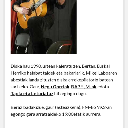
Diska hau 1990. urtean kaleratu zen. Bertan, Euskal
Herriko hainbat taldek eta bakarlarik, Mikel Laboaren
abestiak landu zituzten diska errekopilatorio batean
sartzeko. Gaur,
Negu Gorriak
,
BAP!!
,
M-ak
edota
Tapia eta Leturiataz
hitzegingo dugu.
Beraz badakizue, gaur (asteazkena), FM-ko 99.3-an
egongo gara arratsaldeko 19:00etatik aurrera.