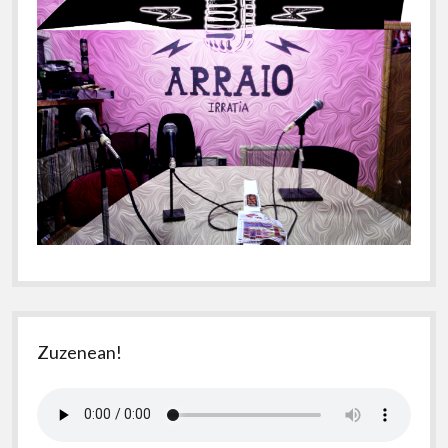
Zuzenean!