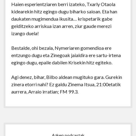
Haien esperientziaren berri izateko, Txarly Otaola
kidearekin hitz egingo dugu biharko saioan. Eta han
daukaten mugimendua ikusita… krispetarik gabe
gelditzeko arriskua izan arren, ziur gaude merezi
izango duela!
Bestalde, ohi bezala, Nymeriaren gomendioa ere
entzungo dugu eta Zinegoak jaialdira ere sartu-irtena
egingo dugu, epaile dabilen Krisekin hitz egiteko.
Agi denez, bihar, Bilbo aldean mugituko gara. Gurekin
zinera etorri nahi? Ez galdu Zinema Itsua, 21:00etatik
aurrera, Arraio irratian; FM 99.3.
Sidebar
Azken podcastak