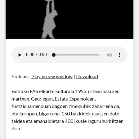
Podcast:
Play in new window
|
Download
Bilboko FAS elkarte kulturala 1953. urtean hasi zen
martxan. Gaur egun, Estatu Espainolean,
funtzionamenduan dagoen zineklubik zaharrena da,
eta Europan, bigarrena. 150 bazkidek osatzen dute
taldea eta emanaldietara 400 ikusle inguru hurbiltzen
dira.