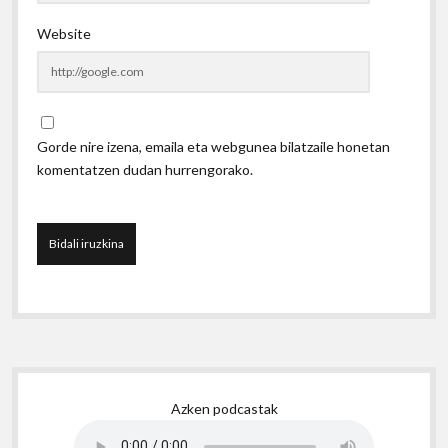
Website
Gorde nire izena, emaila eta webgunea bilatzaile honetan
komentatzen dudan hurrengorako.
Sidebar
Azken podcastak