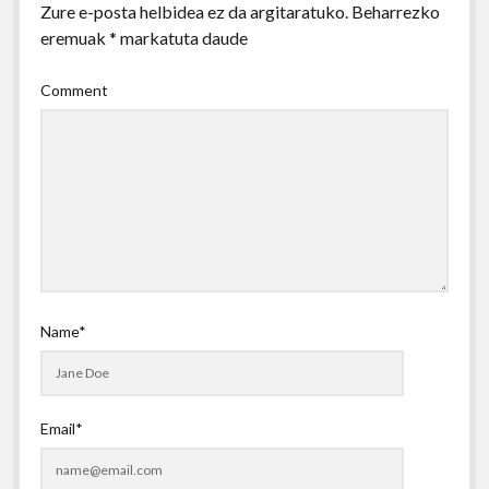
Zure e-posta helbidea ez da argitaratuko.
Beharrezko
eremuak
*
markatuta daude
Comment
Name*
Email*