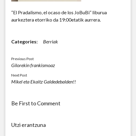
“El Pradalismo, el ocaso de los JoBuBi” liburua
aurkeztera etorriko da 19:00etatik aurrera.
Categories:
Berriak
Previous Post
Gilorekin frankismoaz
Next Post
Mikel eta Ekaitz Galdedebalden!!
Be First to Comment
Utzi erantzuna