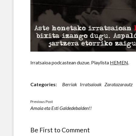
Irratsaioa podcastean duzue. Playlista
HEMEN
.
Categories:
Berriak
Irratsaioak
Zaratazarautz
Previous Post
Amaia eta Esti Galdedebalden!!
Be First to Comment