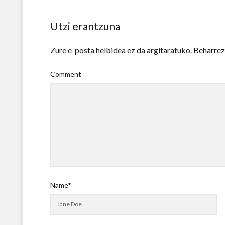
Utzi erantzuna
Zure e-posta helbidea ez da argitaratuko.
Beharre
Comment
Name*