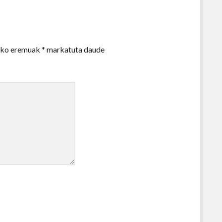
zko eremuak
*
markatuta daude