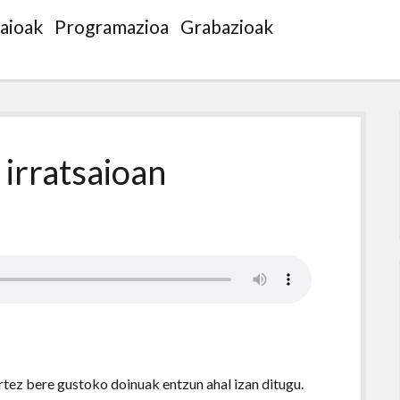
saioak
Programazioa
Grabazioak
 irratsaioan
tez bere gustoko doinuak entzun ahal izan ditugu.