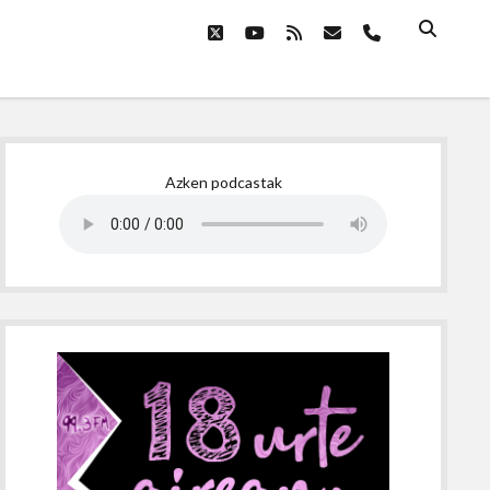
twitter
youtube
rss
email
phone
Sidebar
Azken podcastak