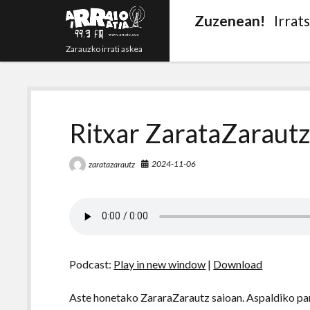
Zuzenean!
Irrat
Zarauzko irrati askea
Ritxar ZarataZarautz
2024-11-06
zaratazarautz
Podcast:
Play in new window
|
Download
Aste honetako ZararaZarautz saioan. Aspaldiko par