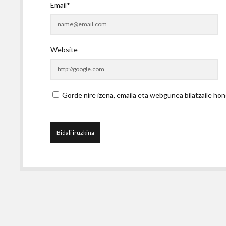
Email*
Website
Gorde nire izena, emaila eta webgunea bilatzaile 