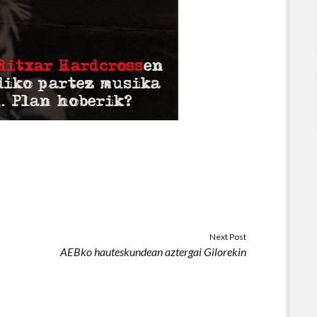
Next Post
AEBko hauteskundean aztergai Gilorekin