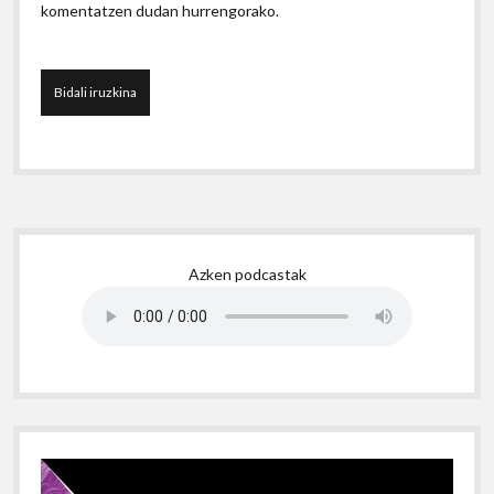
komentatzen dudan hurrengorako.
Sidebar
Azken podcastak