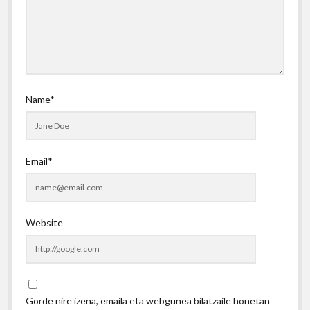
Name*
Email*
Website
Gorde nire izena, emaila eta webgunea bilatzaile honetan