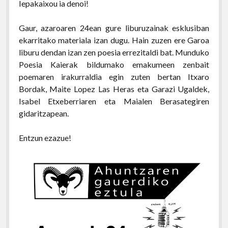
Iepakaixou ia denoi!
Gaur, azaroaren 24ean gure liburuzainak esklusiban
ekarritako materiala izan dugu. Hain zuzen ere Garoa
liburu dendan izan zen poesia errezitaldi bat. Munduko
Poesia Kaierak bildumako emakumeen zenbait
poemaren irakurraldia egin zuten bertan Itxaro
Bordak, Maite Lopez Las Heras eta Garazi Ugaldek,
Isabel Etxeberriaren eta Maialen Berasategiren
gidaritzapean.
Entzun ezazue!