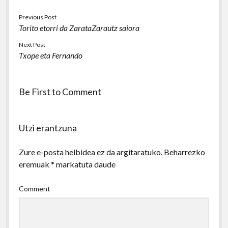
Previous Post
Torito etorri da ZarataZarautz saiora
Next Post
Txope eta Fernando
Be First to Comment
Utzi erantzuna
Zure e-posta helbidea ez da argitaratuko.
Beharrezko
eremuak
*
markatuta daude
Comment