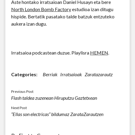
Aste hontako irratsaioan Daniel Husayn eta bere
North London Bomb Factory
estudioa izan ditugu
hispide. Bertatik pasatako talde batzuk entzuteko
aukera izan dugu.
Irratsaioa podcastean duzue. Playlisra
HEMEN
.
Categories:
Berriak
Irratsaioak
Zaratazarautz
Previous Post
Flash taldea zuzenean Hiruputzu Gaztetxean
Next Post
“Ellas son electricas” bildumaz ZarataZarautzen