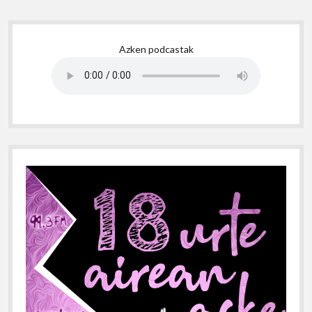
Sidebar
Azken podcastak