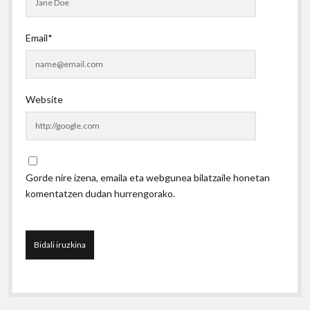
Email*
Website
Gorde nire izena, emaila eta webgunea bilatzaile honetan
komentatzen dudan hurrengorako.