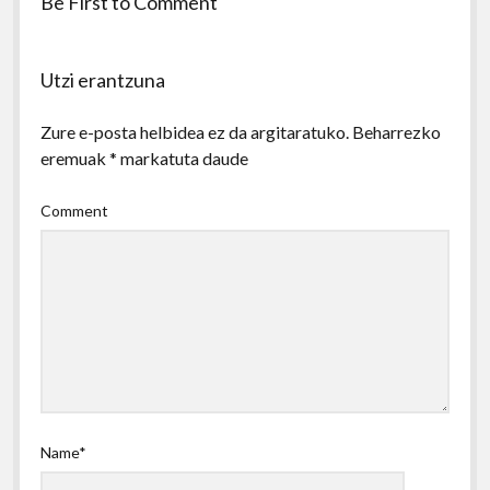
Be First to Comment
Utzi erantzuna
Zure e-posta helbidea ez da argitaratuko.
Beharrezko
eremuak
*
markatuta daude
Comment
Name*