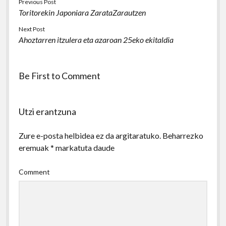
Previous Post
Toritorekin Japoniara ZarataZarautzen
Next Post
Ahoztarren itzulera eta azaroan 25eko ekitaldia
Be First to Comment
Utzi erantzuna
Zure e-posta helbidea ez da argitaratuko.
Beharrezko
eremuak
*
markatuta daude
Comment