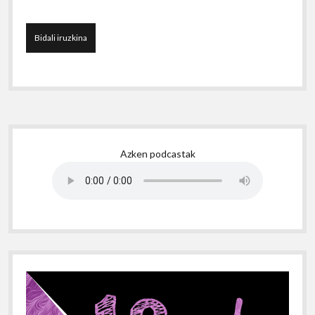
Sidebar
Azken podcastak