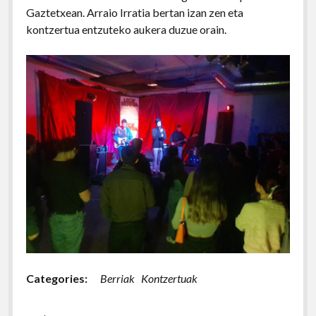
Gaztetxean. Arraio Irratia bertan izan zen eta
kontzertua entzuteko aukera duzue orain.
Categories:
Berriak
Kontzertuak