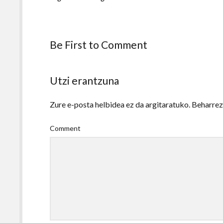
Be First to Comment
Utzi erantzuna
Zure e-posta helbidea ez da argitaratuko.
Beharre
Comment