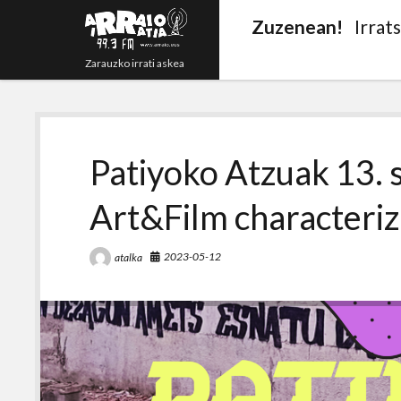
Zuzenean!
Irrat
Zarauzko irrati askea
Patiyoko Atzuak 13. s
Art&Film characteriz
2023-05-12
atalka