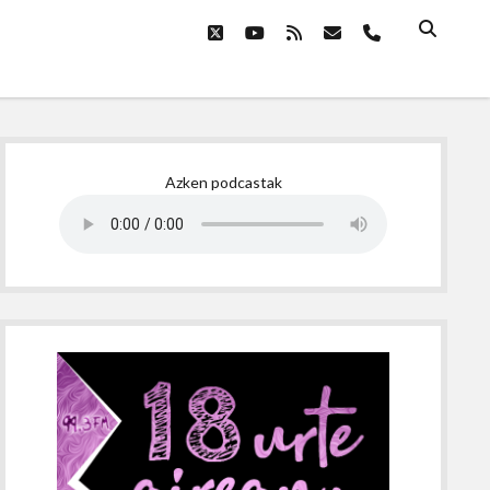
twitter
youtube
rss
email
phone
Sidebar
Azken podcastak