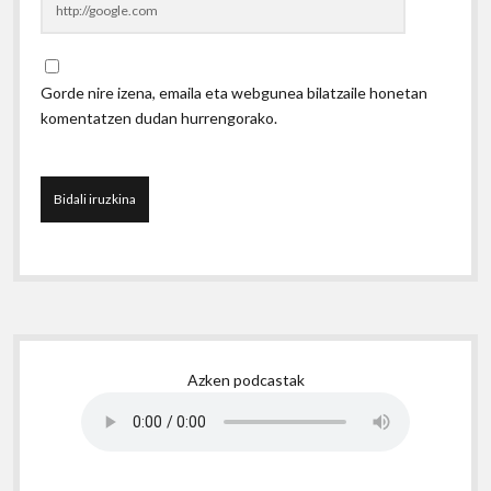
Gorde nire izena, emaila eta webgunea bilatzaile honetan
komentatzen dudan hurrengorako.
Sidebar
Azken podcastak