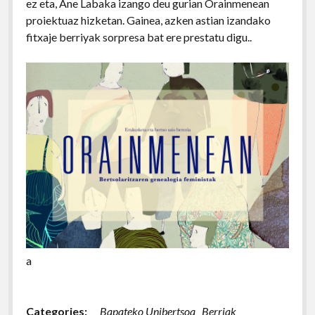
ez eta, Ane Labaka izango deu gurian Orainmenean
proiektuaz hizketan. Gainea, azken astian izandako
fitxaje berriyak sorpresa bat ere prestatu digu..
a
Categories:
Bapateko Unibertsoa
Berriak