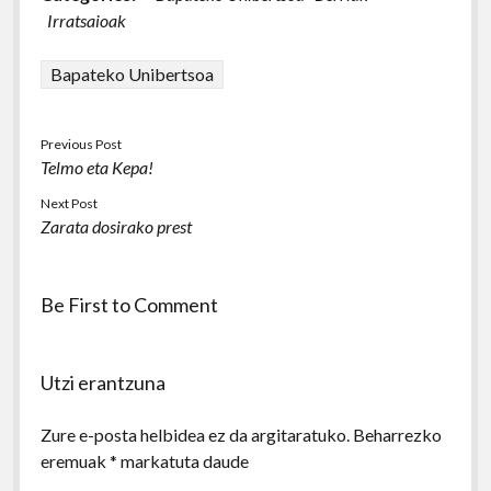
Irratsaioak
Bapateko Unibertsoa
Previous Post
Telmo eta Kepa!
Next Post
Zarata dosirako prest
Be First to Comment
Utzi erantzuna
Zure e-posta helbidea ez da argitaratuko.
Beharrezko
eremuak
*
markatuta daude