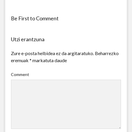
Be First to Comment
Utzi erantzuna
Zure e-posta helbidea ez da argitaratuko.
Beharrezko
eremuak
*
markatuta daude
Comment