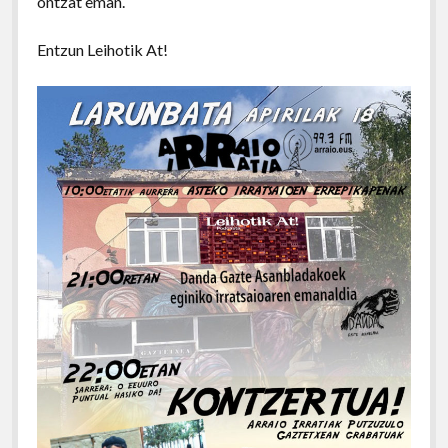
ontzat eman.
Entzun Leihotik At!