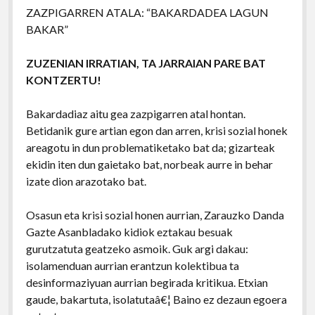
ZAZPIGARREN ATALA: “BAKARDADEA LAGUN
BAKAR”
ZUZENIAN IRRATIAN, TA JARRAIAN PARE BAT
KONTZERTU!
Bakardadiaz aitu gea zazpigarren atal hontan.
Betidanik gure artian egon dan arren, krisi sozial honek
areagotu in dun problematiketako bat da; gizarteak
ekidin iten dun gaietako bat, norbeak aurre in behar
izate dion arazotako bat.
Osasun eta krisi sozial honen aurrian, Zarauzko Danda
Gazte Asanbladako kidiok eztakau besuak
gurutzatuta geatzeko asmoik. Guk argi dakau:
isolamenduan aurrian erantzun kolektibua ta
desinformaziyuan aurrian begirada kritikua. Etxian
gaude, bakartuta, isolatutaâ€¦ Baino ez dezaun egoera