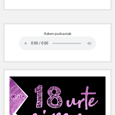
Sidebar
Azken podcastak