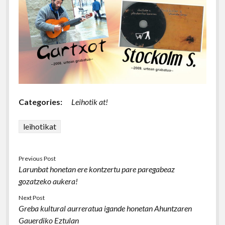
Categories:
Leihotik at!
leihotikat
Previous Post
Larunbat honetan ere kontzertu pare paregabeaz
gozatzeko aukera!
Next Post
Greba kultural aurreratua igande honetan Ahuntzaren
Gauerdiko Eztulan