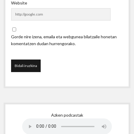
Website
Gorde nire izena, emaila eta webgunea bilatzaile honetan
komentatzen dudan hurrengorako.
Sidebar
Azken podcastak