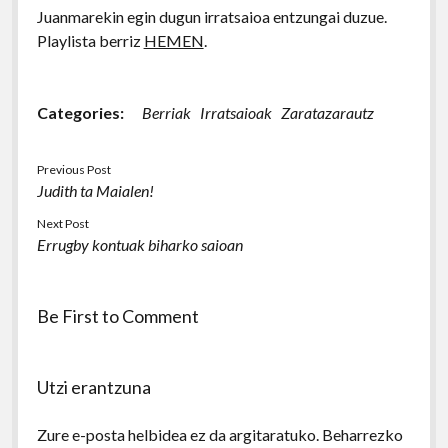
Juanmarekin egin dugun irratsaioa entzungai duzue.
Playlista berriz
HEMEN
.
Categories:
Berriak
Irratsaioak
Zaratazarautz
Previous Post
Judith ta Maialen!
Next Post
Errugby kontuak biharko saioan
Be First to Comment
Utzi erantzuna
Zure e-posta helbidea ez da argitaratuko.
Beharrezko