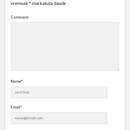
eremuak
*
markatuta daude
Comment
Name*
Email*