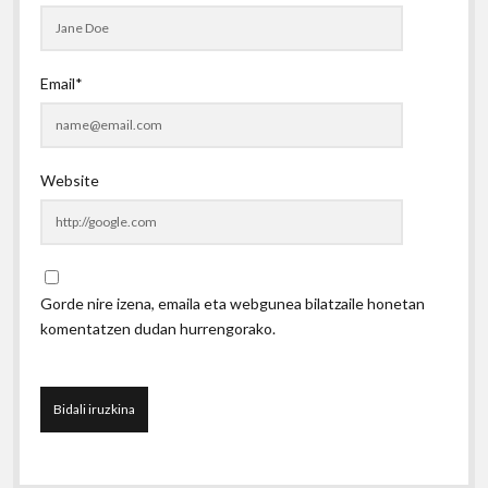
Email*
Website
Gorde nire izena, emaila eta webgunea bilatzaile honetan
komentatzen dudan hurrengorako.