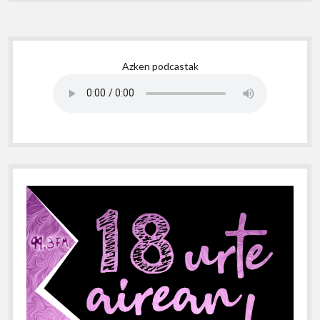
Sidebar
Azken podcastak