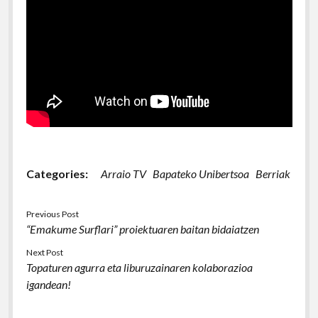
Categories:
Arraio TV
Bapateko Unibertsoa
Berriak
Previous Post
“Emakume Surflari” proiektuaren baitan bidaiatzen
Next Post
Topaturen agurra eta liburuzainaren kolaborazioa
igandean!