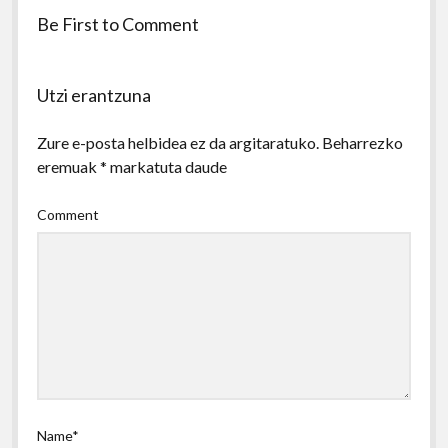
Be First to Comment
Utzi erantzuna
Zure e-posta helbidea ez da argitaratuko.
Beharrezko
eremuak
*
markatuta daude
Comment
Name*