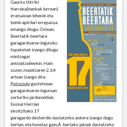
Gaurko ttirriki
ttarraka(hankak lurrean)
irratsaioan lehenik eta
behin apirilari errepasoa
emango diogu. Ostean,
Beertatik beertara
garagardoaren inguruko
topaketak izango ditugu
mintzagai
antolatzaileekin. Hain
zuzen, maiatzaren 2,3,4
artean izango dira
Putzuzulo
gaztetxean
garagardoaren inguruan
sorturiko jardunaldiak.
Euskal Herrian
ekoitzitako 17
garagardo desberdin dastatzeko aukera izango dugu
bertan, eta honetaz gain,Â bertako jakiak dastatzeko