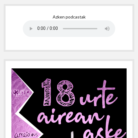
Sidebar
Azken podcastak