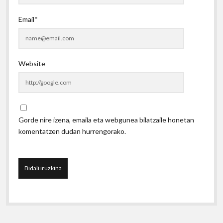
Email*
Website
Gorde nire izena, emaila eta webgunea bilatzaile honetan
komentatzen dudan hurrengorako.