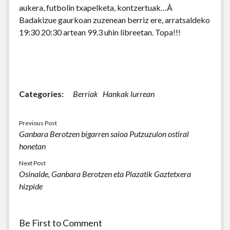
aukera, futbolin txapelketa, kontzertuak…Â
Badakizue gaurkoan zuzenean berriz ere, arratsaldeko
19:30 20:30 artean 99.3 uhin libreetan. Topa!!!
Categories:
Berriak
Hankak lurrean
Previous Post
Ganbara Berotzen bigarren saioa Putzuzulon ostiral
honetan
Next Post
Osinalde, Ganbara Berotzen eta Plazatik Gaztetxera
hizpide
Be First to Comment