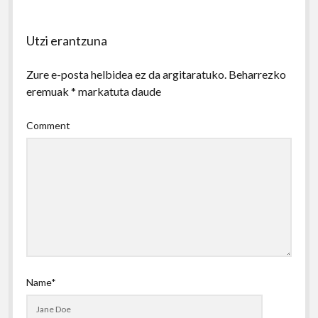
Utzi erantzuna
Zure e-posta helbidea ez da argitaratuko.
Beharrezko
eremuak
*
markatuta daude
Comment
Name*