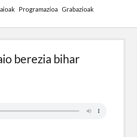
saioak
Programazioa
Grabazioak
io berezia bihar