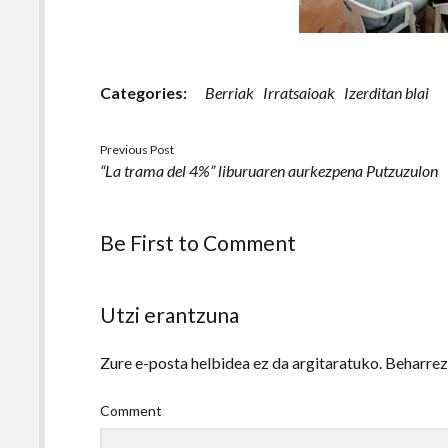
Categories:
Berriak
Irratsaioak
Izerditan blai
Previous Post
“La trama del 4%” liburuaren aurkezpena Putzuzulon
Be First to Comment
Utzi erantzuna
Zure e-posta helbidea ez da argitaratuko.
Beharre
Comment