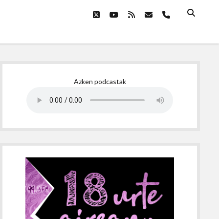
twitter
youtube
rss
email
phone
Sidebar
Azken podcastak