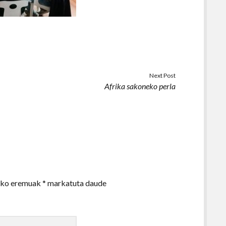
Next Post
Afrika sakoneko perla
zko eremuak
*
markatuta daude