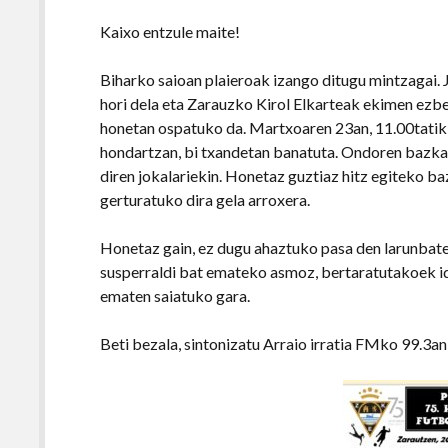
Kaixo entzule maite!
Biharko saioan plaieroak izango ditugu mintzagai. 
hori dela eta Zarauzko Kirol Elkarteak ekimen ezbe
honetan ospatuko da. Martxoaren 23an, 11.00tatik 
hondartzan, bi txandetan banatuta. Ondoren bazkar
diren jokalariekin. Honetaz guztiaz hitz egiteko b
gerturatuko dira gela arroxera.
Honetaz gain, ez dugu ahaztuko pasa den larunbate
susperraldi bat emateko asmoz, bertaratutakoek ide
ematen saiatuko gara.
Beti bezala, sintonizatu Arraio irratia FMko 99.3an