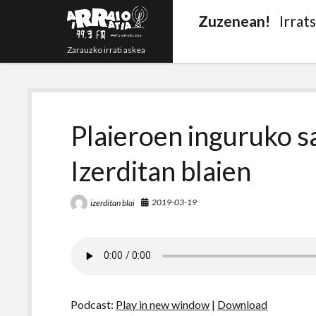
Zuzenean!
Irrat
Zarauzko irrati askea
Plaieroen inguruko sa
Izerditan blaien
2019-03-19
izerditan blai
Podcast:
Play in new window
|
Download