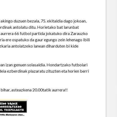
Jakingo duzuen bezala, 75. ekitaldia dago jokoan,
rdinak antolatu ditu. Horietako bat larunbat
aurrera 66 futbol partida jokatuko dira Zarauzko
ia ere ospatuko da gaur egungo zein lehenago ibili
azkaria antolatzeko lanean diharduten bi kide
an izan genuen solasaldia. Hondartzako futbolari
ia ezberdinak plazaratu zituzten eta horien berri
 bihar, asteazkena 20.00tatik aurrera!!