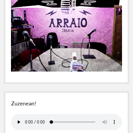
Zuzenean!