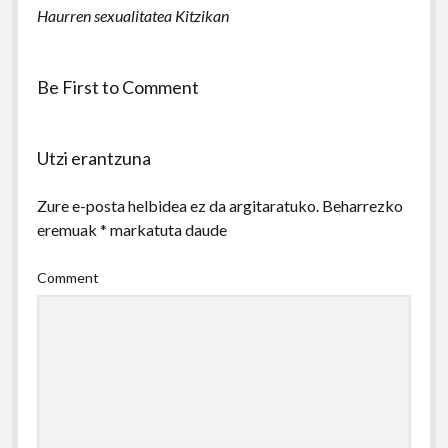
Haurren sexualitatea Kitzikan
Be First to Comment
Utzi erantzuna
Zure e-posta helbidea ez da argitaratuko.
Beharrezko
eremuak
*
markatuta daude
Comment