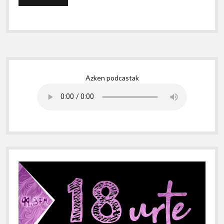
Sidebar
Azken podcastak