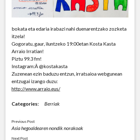
bokata eta edaria irabazi nahi duenarentzako zozketa
itzela!
Gogoratu, gaur, iluntzeko 19:00etan Kosta Kasta
Arraio Irratian!
Piztu 99.3 fm!
Instagram:Â @kostakasta
Zuzenean ezin baduzu entzun, irratsaioa webgunean
entzugai izango duzu:
http://www.arraio.eus/
Categories:
Berriak
Previous Post
Asia hegoaldearen nondik norakoak
Next Post