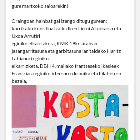
gure martxoko saioarekin!
Oraingoan, hainbat gai izango ditugu gurean:
korrikako koordinatzaile diren Lierni Atxukarro eta
Uxoa Arrutiri
eginiko elkarrizketa, KMK’19ko atalean
jasangarritasuna eta garbitasuna lan taldeko Haritz
Labianori eginiko
elkarrizketa, DBH 4. mailako frantseseko ikasleek
Frantziara eginiko irteeraren kronika eta hilabetero
bezala,