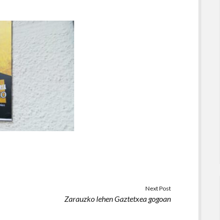
Next Post
Zarauzko lehen Gaztetxea gogoan