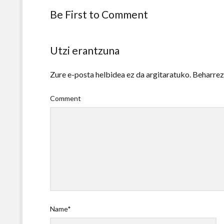
Be First to Comment
Utzi erantzuna
Zure e-posta helbidea ez da argitaratuko.
Beharre
Comment
Name*