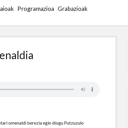
saioak
Programazioa
Grabazioak
enaldia
tari omenaldi berezia egin diogu Putzuzulo