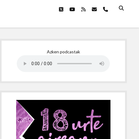
twitter
youtube
rss
email
phone
Sidebar
Azken podcastak