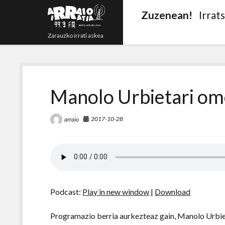
Zuzenean!
Irrat
Zarauzko irrati askea
Manolo Urbietari om
2017-10-28
arraio
Podcast:
Play in new window
|
Download
Programazio berria aurkezteaz gain, Manolo Urbie