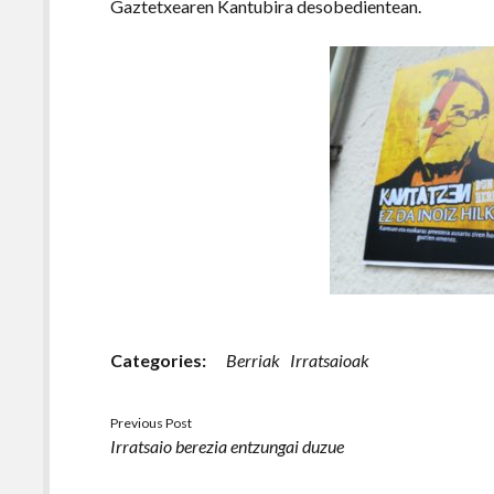
Gaztetxearen Kantubira desobedientean.
Categories:
Berriak
Irratsaioak
Previous Post
Irratsaio berezia entzungai duzue