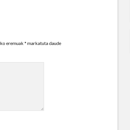
zko eremuak
*
markatuta daude