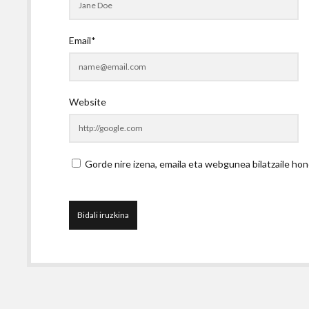
Email*
Website
Gorde nire izena, emaila eta webgunea bilatzaile 