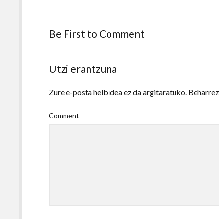
Be First to Comment
Utzi erantzuna
Zure e-posta helbidea ez da argitaratuko.
Beharre
Comment