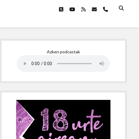
twitter
youtube
rss
email
phone
Sidebar
Azken podcastak