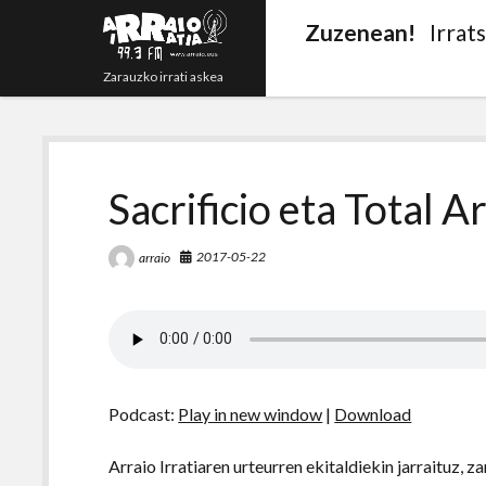
Zuzenean!
Irrat
Zarauzko irrati askea
Sacrificio eta Total 
2017-05-22
arraio
Podcast:
Play in new window
|
Download
Arraio Irratiaren urteurren ekitaldiekin jarraituz, 