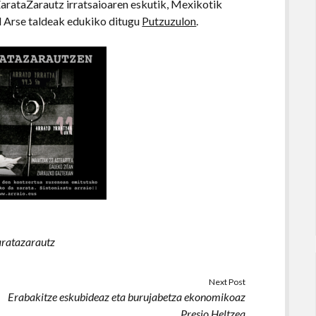
arataZarautz irratsaioaren eskutik, Mexikotik
al Arse taldeak edukiko ditugu
Putzuzulon
.
ratazarautz
Next Post
Erabakitze eskubideaz eta burujabetza ekonomikoaz
Presio Heltzea