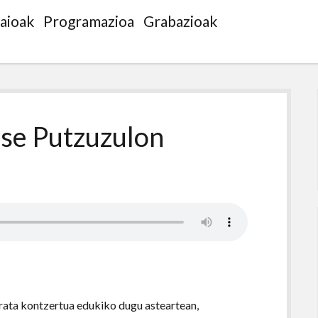
saioak
Programazioa
Grabazioak
Arse Putzuzulon
zarata kontzertua edukiko dugu asteartean,