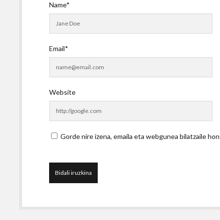
Name*
Email*
Website
Gorde nire izena, emaila eta webgunea bilatzaile 