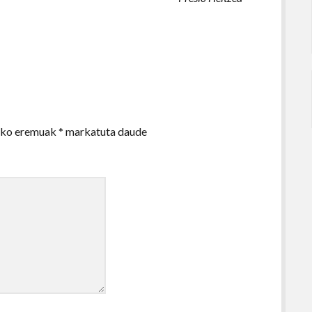
zko eremuak
*
markatuta daude