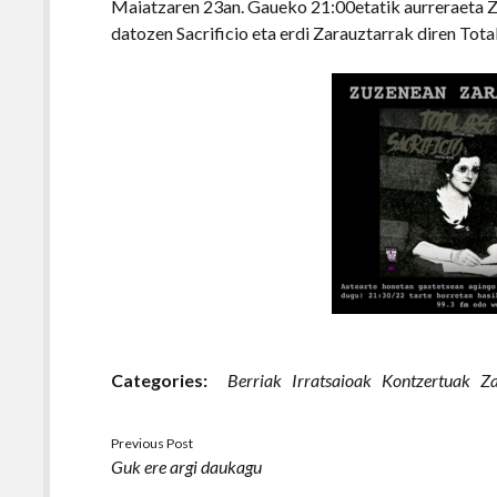
Maiatzaren 23an. Gaueko 21:00etatik aurreraeta Z
datozen Sacrificio eta erdi Zarauztarrak diren Tot
Categories:
Berriak
Irratsaioak
Kontzertuak
Za
Previous Post
Guk ere argi daukagu