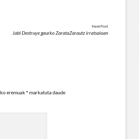
Next Post
Jabi Destruye gaurko ZarataZarautz irratsaioan
zko eremuak
*
markatuta daude