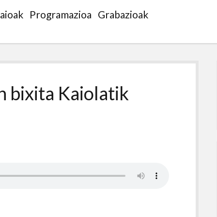
saioak
Programazioa
Grabazioak
n bixita Kaiolatik