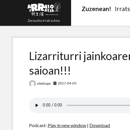
Zuzenean!
Irrat
Zarauzko irrati askea
Lizarriturri jainkoare
saioan!!!
2017-04-03
elektrope
Podcast:
Play in new window
|
Download