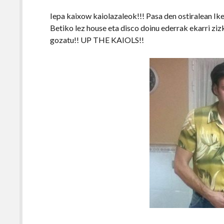
Iepa kaixow kaiolazaleok!!! Pasa den ostiralean Iker
Betiko lez house eta disco doinu ederrak ekarri ziz
gozatu!! UP THE KAIOLS!!