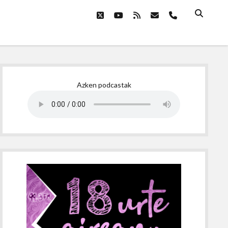
twitter
youtube
rss
email
phone
Sidebar
Azken podcastak