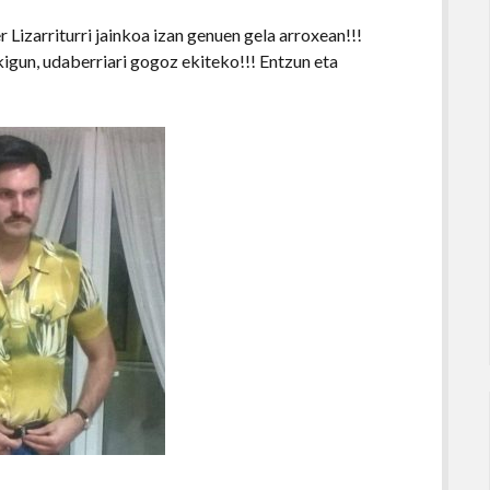
 Lizarriturri jainkoa izan genuen gela arroxean!!!
kigun, udaberriari gogoz ekiteko!!! Entzun eta