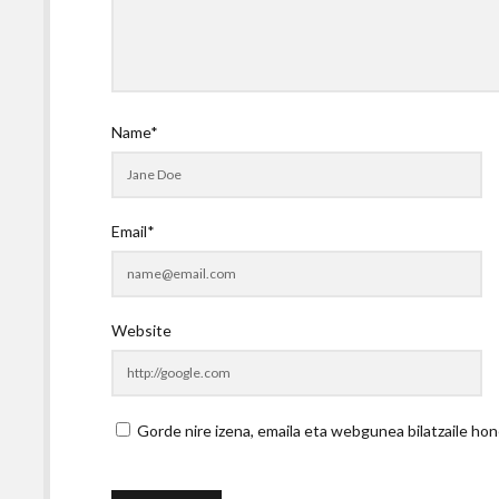
Name*
Email*
Website
Gorde nire izena, emaila eta webgunea bilatzaile 