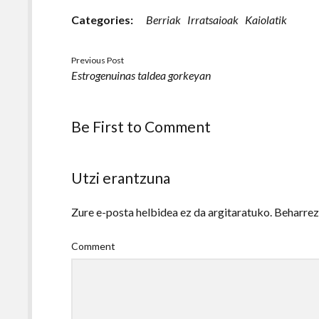
Categories:
Berriak
Irratsaioak
Kaiolatik
Previous Post
Estrogenuinas taldea gorkeyan
Be First to Comment
Utzi erantzuna
Zure e-posta helbidea ez da argitaratuko.
Beharre
Comment