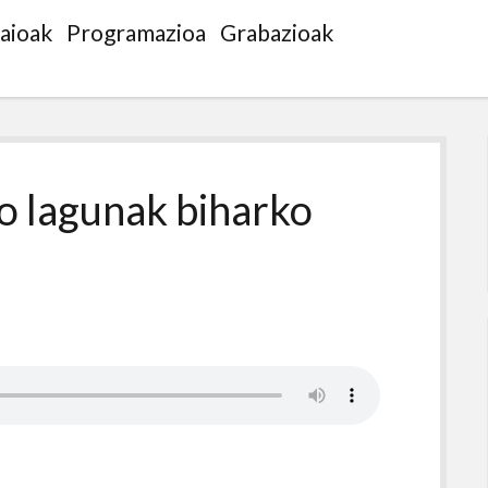
saioak
Programazioa
Grabazioak
o lagunak biharko