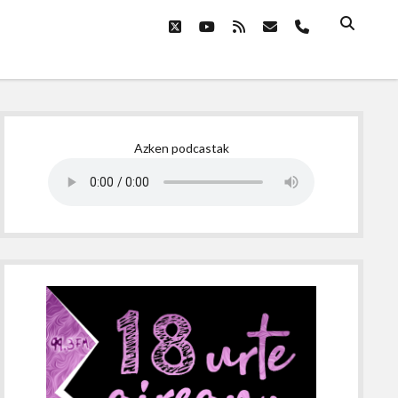
twitter
youtube
rss
email
phone
Sidebar
Azken podcastak