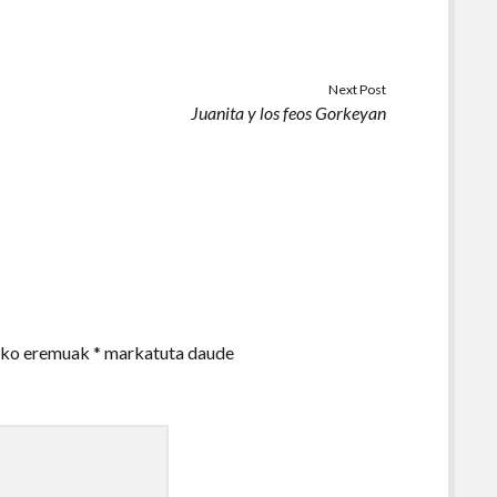
Next Post
Juanita y los feos Gorkeyan
zko eremuak
*
markatuta daude