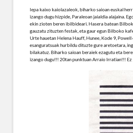
Iepa kaixo kaiolazaleok, biharko saioan euskal her
izango dugu hizpide, Paraleoan jaialdia alajaina. E
ekin zioten beren ibilbideari. Hasera batean Bil
gauzatu zituzten festak, eta gaur egun Bilboko ka
Urte hauetan Helena Hauff, Hunee, Kode 9, Powell 
esanguratsuak hurbildu dituzte gure aretoetara, i
bilakatuz. Biharko saioan beraiek ezagutu eta bere
izango dugu!!! 20tan punktuan Arraio Irratian!!! E