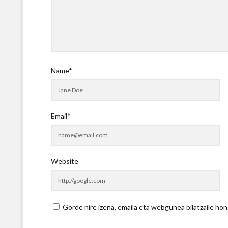
Name*
Email*
Website
Gorde nire izena, emaila eta webgunea bilatzaile 