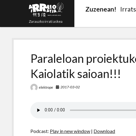
Zuzenean!
Irrat
Zarauzko irrati askea
Paraleloan proiektuk
Kaiolatik saioan!!!
2017-03-02
elektrope
Podcast:
Play in new window
|
Download