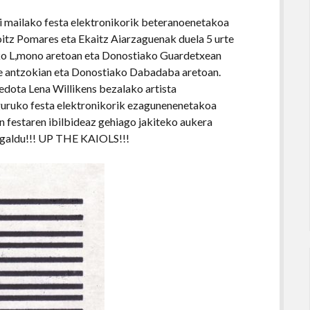
ri mailako festa elektronikorik beteranoenetakoa
goitz Pomares eta Ekaitz Aiarzaguenak duela 5 urte
boko L,mono aretoan eta Donostiako Guardetxean
fe antzokian eta Donostiako Dabadaba aretoan.
edota Lena Willikens bezalako artista
nguruko festa elektronikorik ezagunenenetakoa
n festaren ibilbideaz gehiago jakiteko aukera
z galdu!!! UP THE KAIOLS!!!