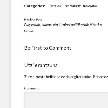
Categories:
Berriak
Irratsaioak
Kaiolatik
Previous Post
Playeroak, Naxari eta kirolari politikariak biharko
saioan
Be First to Comment
Utzi erantzuna
Zure e-posta helbidea ez da argitaratuko.
Beharre
Comment