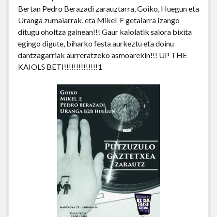
Bertan Pedro Berazadi zarauztarra, Goiko, Huegun eta
Uranga zumaiarrak, eta Mikel_E getaiarra izango
ditugu oholtza gainean!!! Gaur kaiolatik saiora bixita
egingo digute, biharko festa aurkeztu eta doinu
dantzagarriak aurreratzeko asmoarekin!!! UP THE
KAIOLS BETI!!!!!!!!!!!!!!1