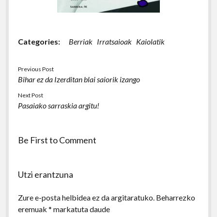
Categories:
Berriak
Irratsaioak
Kaiolatik
Previous Post
Bihar ez da Izerditan blai saiorik izango
Next Post
Pasaiako sarraskia argitu!
Be First to Comment
Utzi erantzuna
Zure e-posta helbidea ez da argitaratuko.
Beharrezko
eremuak
*
markatuta daude