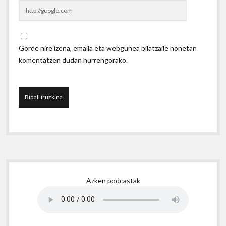
Gorde nire izena, emaila eta webgunea bilatzaile honetan
komentatzen dudan hurrengorako.
Sidebar
Azken podcastak