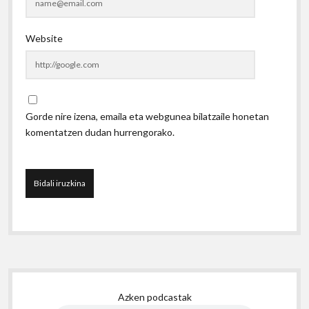
Website
Gorde nire izena, emaila eta webgunea bilatzaile honetan
komentatzen dudan hurrengorako.
Sidebar
Azken podcastak