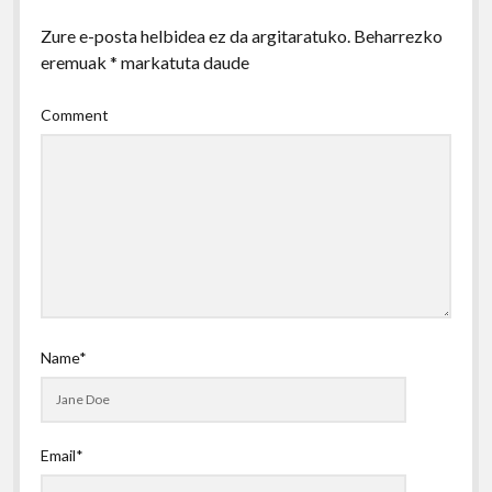
Zure e-posta helbidea ez da argitaratuko.
Beharrezko
eremuak
*
markatuta daude
Comment
Name*
Email*