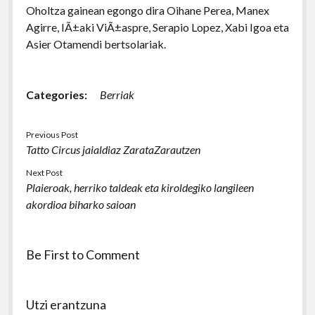
Oholtza gainean egongo dira Oihane Perea, Manex
Agirre, IÃ±aki ViÃ±aspre, Serapio Lopez, Xabi Igoa eta
Asier Otamendi bertsolariak.
Categories:
Berriak
Previous Post
Tatto Circus jaialdiaz ZarataZarautzen
Next Post
Plaieroak, herriko taldeak eta kiroldegiko langileen
akordioa biharko saioan
Be First to Comment
Utzi erantzuna