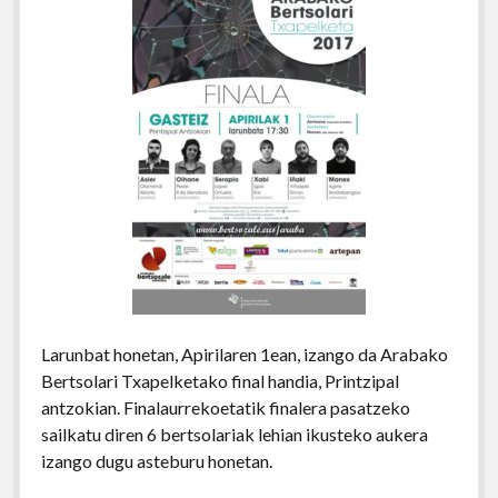
Larunbat honetan, Apirilaren 1ean, izango da Arabako
Bertsolari Txapelketako final handia, Printzipal
antzokian. Finalaurrekoetatik finalera pasatzeko
sailkatu diren 6 bertsolariak lehian ikusteko aukera
izango dugu asteburu honetan.