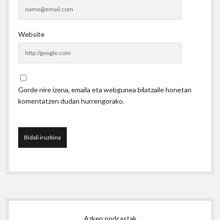
Website
Gorde nire izena, emaila eta webgunea bilatzaile honetan
komentatzen dudan hurrengorako.
Sidebar
Azken podcastak