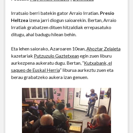
Irratsaio berri batekin gator Arraio Irratian.
Presio
Heltzea
izena jarri diogun saioarekin. Bertan, Arraio
Irratiak grabatzen dituen hitzaldiak errepasatuko
ditugu, ahal badugu hilean behin.
Eta lehen saiorako, Azaroaren 10ean,
Ahoztar Zelaieta
kazetariak
Putzuzulo Gaztetxean
egin zuen liburu
aurkezpena aukeratu dugu. Bertan, “
Kutxabank, el
saqueo de Euskal Herria
” liburua aurkeztu zuen eta
berau grabatzeko aukera izan genuen.