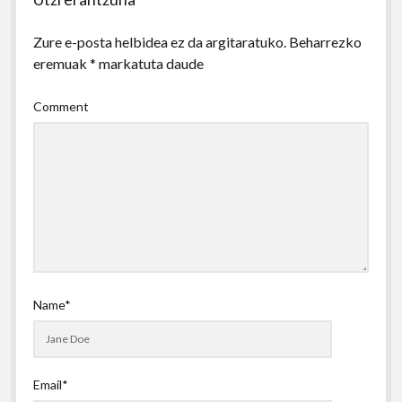
Zure e-posta helbidea ez da argitaratuko.
Beharrezko
eremuak
*
markatuta daude
Comment
Name*
Email*