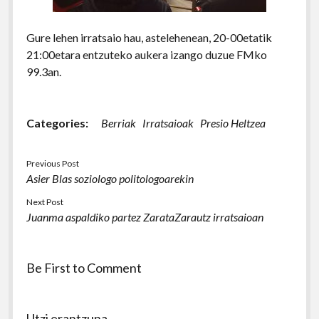
Gure lehen irratsaio hau, astelehenean, 20-00etatik
21:00etara entzuteko aukera izango duzue FMko
99.3an.
Categories:
Berriak
Irratsaioak
Presio Heltzea
Previous Post
Asier Blas soziologo politologoarekin
Next Post
Juanma aspaldiko partez ZarataZarautz irratsaioan
Be First to Comment
Utzi erantzuna