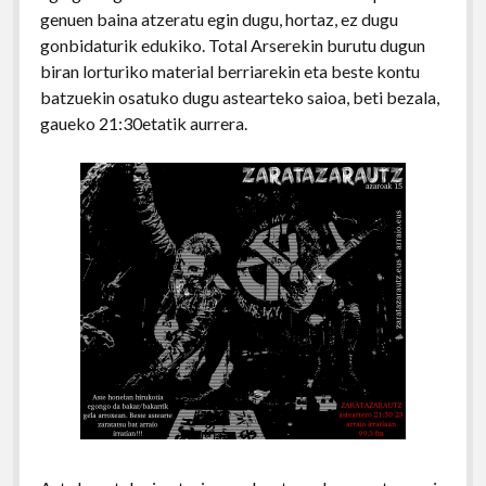
genuen baina atzeratu egin dugu, hortaz, ez dugu
gonbidaturik edukiko. Total Arserekin burutu dugun
biran lorturiko material berriarekin eta beste kontu
batzuekin osatuko dugu astearteko saioa, beti bezala,
gaueko 21:30etatik aurrera.