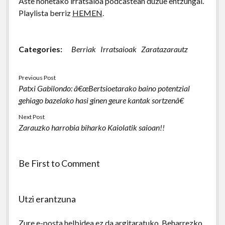
Aste honetako irratsaioa podcastean duzue entzungai.
Playlista berriz
HEMEN
.
Categories:
Berriak
Irratsaioak
Zaratazarautz
Previous Post
Patxi Gabilondo: â€œBertsioetarako baino potentzial
gehiago bazelako hasi ginen geure kantak sortzenâ€
Next Post
Zarauzko harrobia biharko Kaiolatik saioan!!
Be First to Comment
Utzi erantzuna
Zure e-posta helbidea ez da argitaratuko.
Beharrezko