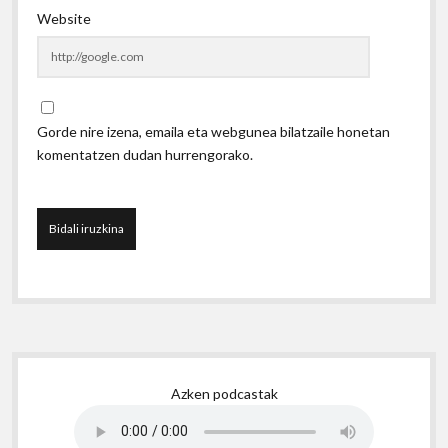
Website
Gorde nire izena, emaila eta webgunea bilatzaile honetan
komentatzen dudan hurrengorako.
Sidebar
Azken podcastak