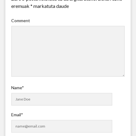
eremuak
*
markatuta daude
Comment
Name*
Email*