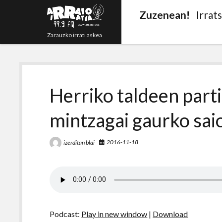
Zuzenean!
Irrat
Zarauzko irrati askea
Herriko taldeen part
mintzagai gaurko sai
2016-11-18
izerditan blai
Podcast:
Play in new window
|
Download