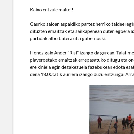
Kaixo entzule maite!!
Gaurko saioan aspaldiko partez herriko taldeei egi
dituzten emaitzak eta sailkapenean duten egoera a
partidak albo batera utzi gabe, noski.
Honez gain Ander “Risi” izango da gurean, Talai-me
playeroetako emaitzak errepasatuko ditugu eta ond
ere kiniela egin dezakezuela fazebukean edota esa
dena 18.00tatik aurrera izango duzu entzungai Arra