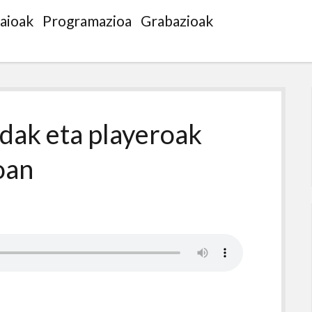
saioak
Programazioa
Grabazioak
idak eta playeroak
oan