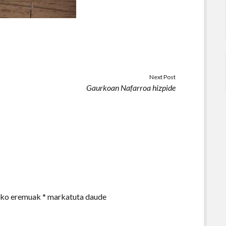
Next Post
Gaurkoan Nafarroa hizpide
zko eremuak
*
markatuta daude