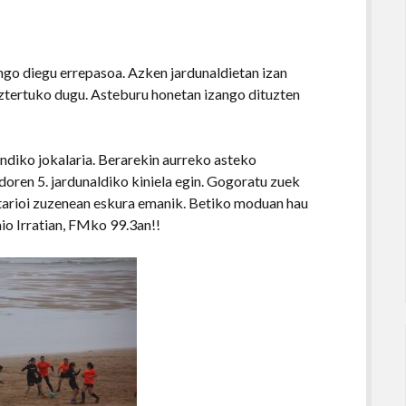
ngo diegu errepasoa. Azken jardunaldietan izan
ztertuko dugu. Asteburu honetan izango dituzten
ndiko jokalaria. Berarekin aurreko asteko
oren 5. jardunaldiko kiniela egin. Gogoratu zuek
tarioi zuzenean eskura emanik. Betiko moduan hau
io Irratian, FMko 99.3an!!