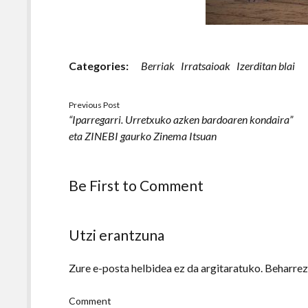
Categories:
Berriak
Irratsaioak
Izerditan blai
Previous Post
“Iparregarri. Urretxuko azken bardoaren kondaira”
eta ZINEBI gaurko Zinema Itsuan
Be First to Comment
Utzi erantzuna
Zure e-posta helbidea ez da argitaratuko.
Beharre
Comment