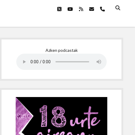
twitter
youtube
rss
email
phone
Sidebar
Azken podcastak